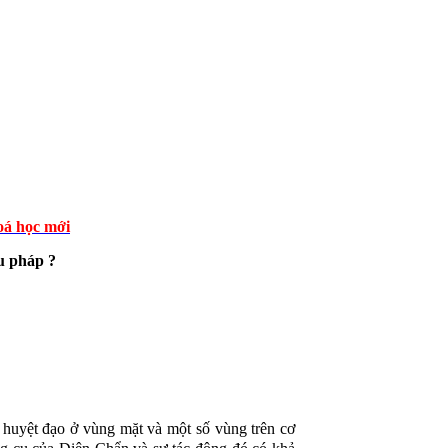
á học mới
ệu pháp ?
c huyệt đạo ở vùng mặt và một số vùng trên cơ