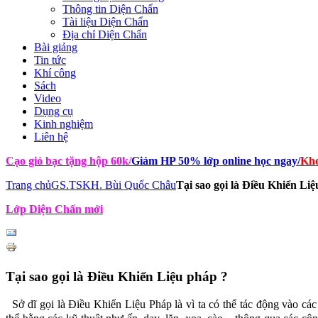
Thông tin Diện Chẩn
Tài liệu Diện Chẩn
Địa chỉ Diện Chẩn
Bài giảng
Tin tức
Khí công
Sách
Video
Dụng cụ
Kinh nghiệm
Liên hệ
Cạo gió bạc tặng hộp 60k
/
Giảm HP 50% lớp online học ngay
/
Kho
Trang chủ
GS.TSKH. Bùi Quốc Châu
Tại sao gọi là Điều Khiển Li
Lớp Diện Chẩn mới
Tại sao gọi là Điều Khiển Liệu pháp ?
Sở dĩ gọi là Điều Khiển Liệu Pháp là vì ta có thể tác động vào cá