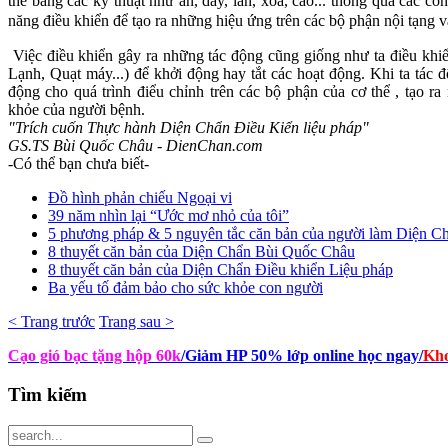
thể bằng các kỹ thuật như ấn, day, lăn, xoa, cào... thông qua các c
năng điều khiển để tạo ra những hiệu ứng trên các bộ phận nội tạng và
Việc điều khiển gây ra những tác động cũng giống như ta điều khi
Lạnh, Quạt máy...) để khởi động hay tắt các hoạt động. Khi ta tác đ
động cho quá trình điểu chỉnh trên các bộ phận của cơ thể , tạo r
khỏe của người bệnh.
"Trích cuốn Thực hành Diện Chẩn Điều Kiển liệu pháp"
GS.TS Bùi Quốc Châu - DienChan.com
-Có thể bạn chưa biết-
Đồ hình phản chiếu Ngoại vi
39 năm nhìn lại “Ước mơ nhỏ của tôi”
5 phương pháp & 5 nguyên tắc căn bản của người làm Diện C
8 thuyết căn bản của Diện Chẩn Bùi Quốc Châu
8 thuyết căn bản của Diện Chẩn Điều khiển Liệu pháp
Ba yếu tố đảm bảo cho sức khỏe con người
< Trang trước
Trang sau >
Cạo gió bạc tặng hộp 60k
/Giảm HP 50% lớp online học ngay
/
Kho
Tìm
kiếm