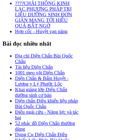
????CHẢI THÔNG KINH
LẠC PHƯƠNG PHÁP TRỊ
LIỆU DƯỠNG SINH ĐƠN
GIẢN MANG TỚI HIỆU
QUẢ BẤT NGỜ
Hợp cốc - Huyệt vạn năng
Bài
đọc nhiều nhất
Địa chỉ Diện Chẩn Bùi Quốc
Châu
Tài liệu Diện Chẩn
1001 mẹo vặt Diện Chẩn
Diện Chẩn & Bấm Huyệt -
Lương y Lý Phước Lộc
Khai giảng lớp Diện Chẩn
dưỡng sinh cơ bản
Diện chẩn Điều khiển liệu pháp
Bùi Quốc Châu
Điếu ngải cứu - Năng lực và tác
hại
52 phác đồ Diện Chẩn thường
dùng
Dụng Cụ Diện Chẩn Điều