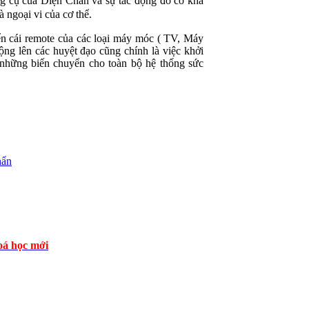
ông cụ của Diện Chẩn và sự tác động đó có khả
 ngoại vi của cơ thể.
ển cái remote của các loại máy móc ( TV, Máy
ộng lên các huyệt đạo cũng chính là việc khởi
a những biến chuyển cho toàn bộ hệ thống sức
hẩn
á học mới