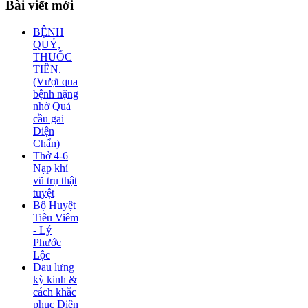
Bài
viết mới
BỆNH
QUỶ,
THUỐC
TIÊN.
(Vượt qua
bệnh nặng
nhờ Quả
cầu gai
Diện
Chẩn)
Thở 4-6
Nạp khí
vũ trụ thật
tuyệt
Bộ Huyệt
Tiêu Viêm
- Lý
Phước
Lộc
Đau lưng
kỳ kinh &
cách khắc
phục Diện