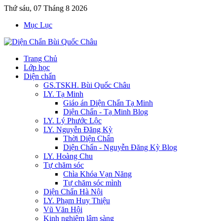
Thứ sáu, 07 Tháng 8 2026
Mục Lục
Trang Chủ
Lớp học
Diện chẩn
GS.TSKH. Bùi Quốc Châu
LY. Tạ Minh
Giáo án Diện Chẩn Tạ Minh
Diện Chẩn - Tạ Minh Blog
LY. Lý Phước Lộc
LY. Nguyễn Đăng Kỳ
Thời Diện Chẩn
Diện Chẩn - Nguyễn Đăng Kỳ Blog
LY. Hoàng Chu
Tự chăm sóc
Chìa Khóa Vạn Năng
Tự chăm sóc mình
Diện Chẩn Hà Nội
LY. Phạm Huy Thiệu
Vũ Văn Hội
Kinh nghiệm lâm sàng