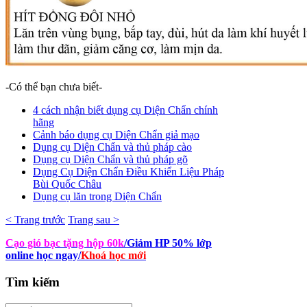
-Có thể bạn chưa biết-
4 cách nhận biết dụng cụ Diện Chẩn chính
hãng
Cảnh báo dụng cụ Diện Chẩn giả mạo
Dụng cụ Diện Chẩn và thủ pháp cào
Dụng cụ Diện Chẩn và thủ pháp gõ
Dụng Cụ Diện Chẩn Điều Khiển Liệu Pháp
Bùi Quốc Châu
Dụng cụ lăn trong Diện Chẩn
< Trang trước
Trang sau >
Cạo gió bạc tặng hộp 60k
/Giảm HP 50% lớp
online học ngay
/
Khoá học mới
Tìm
kiếm