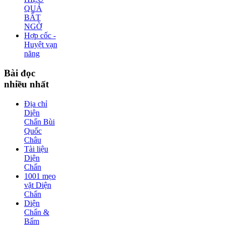
QUẢ
BẤT
NGỜ
Hợp cốc -
Huyệt vạn
năng
Bài
đọc
nhiều nhất
Địa chỉ
Diện
Chẩn Bùi
Quốc
Châu
Tài liệu
Diện
Chẩn
1001 mẹo
vặt Diện
Chẩn
Diện
Chẩn &
Bấm