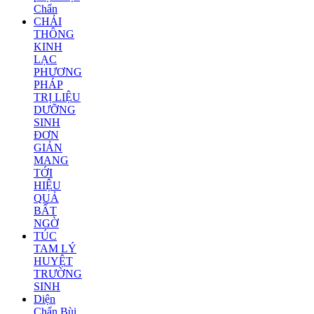
Chẩn
CHẢI
THÔNG
KINH
LẠC
PHƯƠNG
PHÁP
TRỊ LIỆU
DƯỠNG
SINH
ĐƠN
GIẢN
MANG
TỚI
HIỆU
QUẢ
BẤT
NGỜ
TÚC
TAM LÝ
HUYỆT
TRƯỜNG
SINH
Diện
Chẩn Bùi