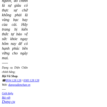
người, đó chính
là sự giàu có
thực sự chứ
không phải là
vàng bạc hay
của cải.
Hãy
trang bị kiến
thức tự bảo vệ
sức khỏe ngay
hôm nay để có
hạnh phúc bền
vững cho ngày
mai.
-----
Dụng cụ Diện Chẩn
chính hãng;
Hội Vũ Shop.
☎
0934.128.128
/
0383.128.128
Web:
dungcudienchan.vn
----
Giới thiệu
Bài viết
Dụng cụ