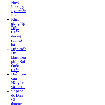
Huyệt -
Lương y
Lý Phước
Lộc
Khai
giảng lớp
Diện
Chẩn
dưỡng
sinh cơ
bản
Diện chẩn
Điều
khiển liệu
pháp Bùi
Quốc
Châu
Điếu ngải
cứu -
Năng lực
và tác hại
52 phác
đồ Diện
Chẩn
thường