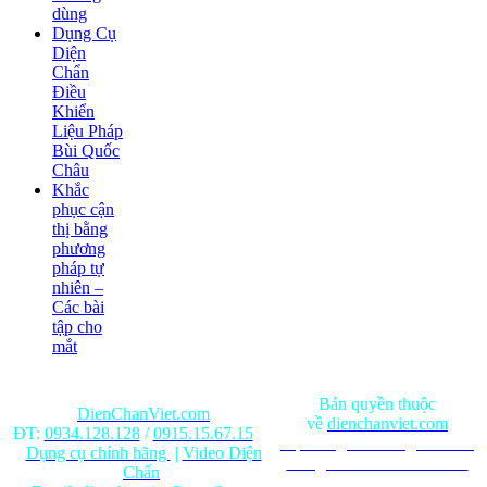
dùng
Dụng Cụ
Diện
Chẩn
Điều
Khiển
Liệu Pháp
Bùi Quốc
Châu
Khắc
phục cận
thị bằng
phương
pháp tự
nhiên –
Các bài
tập cho
mắt
Bản quyền thuộc
DienChanViet.com
về
dienchanviet.com
ĐT:
0934.128.128
/
0915.15.67.15
Nội dung trên trang web chỉ
Dụng cụ chính hãng
|
Video Diện
mang tính chất tham khảo.
Chẩn
Ghi rõ nguồn gốc khi phát