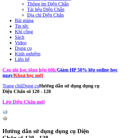
Thông tin Diện Chẩn
Tài liệu Diện Chẩn
Địa chỉ Diện Chẩn
Bài giảng
Tin tức
Khí công
Sách
Video
Dụng cụ
Kinh nghiệm
Liên hệ
Cạo gió bạc tặng hộp 60k
/
Giảm HP 50% lớp online học
ngay
/
Khoá học mới
Trang chủ
Dụng cụ
Hướng dẫn sử dụng dụng cụ
Diện Chẩn số 120 - 128
Lớp Diện Chẩn mới
Hướng dẫn sử dụng dụng cụ Diện
Chẩn số 120 - 128