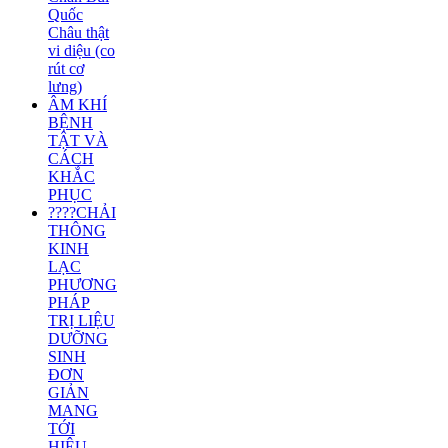
Quốc
Châu thật
vi diệu (co
rút cơ
lưng)
ÂM KHÍ
BỆNH
TẬT VÀ
CÁCH
KHẮC
PHỤC
????CHẢI
THÔNG
KINH
LẠC
PHƯƠNG
PHÁP
TRỊ LIỆU
DƯỠNG
SINH
ĐƠN
GIẢN
MANG
TỚI
HIỆU