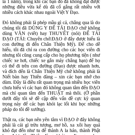
là 1 năm), trong khi các bạn đó đã không đạt được
những điều vừa kể dù đã cố gắng rất nhiều với
nhiều cách khác nhau ngoài Việt Y Đạo.
Đó không phải là phép mầu gì cả, chẳng qua là do
chúng tôi đã DÙNG Y ĐỂ TẢI ĐẠO chứ không
dùng VĂN (viết) hay THUYẾT (nói) ĐỂ TẢI
ĐẠO (TẢI: Chuyên chở.ĐẠO ở đây được hiểu là
con đường đi đến Chân Thiện Mỹ). Để cho dễ
hiểu, tôi đã chỉ ra con đường cho các học viên đi
nhưng tôi cũng cung cấp cho họ phương tiện ( như
chiếc xe hơi, chiếc xe gắn máy chẳng hạn) để họ
có thể đi trên con đường (Đạo) được nhanh hơn,
và đích đến là Chân Thiện Mỹ chứ không phải là
Niết bàn hay Thiên đàng – xin các bạn nhớ cho
dùm. Đây là điều rất quan trọng mà nhiều học viên
chưa hiểu vì các bạn đó không quan tâm đến ĐẠO
mà chỉ quan tâm đến THUẬT mà thôi. (Ở phần
dưới đây tôi sẽ đề cập đến vấn đề cực kỳ quan
trọng này để các bạn khỏi lạc lối khi học những
pháp do tôi đề xướng).
Thật ra, các bạn nên yên tâm vì ĐẠO ở đây không
phải là cái gì trừu tượng, mơ hồ, xa xôi hay quá
khó đạt đến như tu để thành A la hán, thành Phật