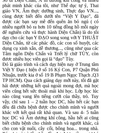
Sở dĩ Diện Chẩn, Â m dương khi công và nhiều
phát minh khác của tôi, như Thể dục tự ý, Thai
giáo VN, Ẩm thực dưỡng sinh, Thực đạo VN...,
cùng được biết đến dưới tên “Việt Y Đạo”, đã
được các bạn say mê đến quên ăn bỏ ngủ ( có
nhiều người bỏ ra hơn 10 tiếng đồng hồ mỗi ngày
để nghiên cứu và thực hành Diện Chẩn) là do tôi
dạy cho các bạn Y ĐẠO song song với Y THUẬT
Diện Chẩn, từ các phác đồ, các con số huyệt, các
dụng cụ xinh xắn, dễ thương..., cũng như qua các
Tâm ngôn Diện Chẩn và Triết lý chữ TÙY, còn
đươc nhiều học viên gọi là “đạo” Tùy.
Đó là giáo trình và cách dạy hiện nay ở Trung tâm
Việt Y Đạo ( hiện ở số 16 Ký Con, P7 Quận Phú
Nhuận, trước kia ở số 19 B Phạm Ngọc Thạch ,Q3
TP HCM). Qua cách giảng dạy mới này, tôi đã gặt
hái được những kết quả ngoài mong đợi, mà học
viên cũng hết sức thoải mái khi học. Lớp học lúc
nào cũng vang lên tiếng cười của thầy, trò. Tuy
vậy, chỉ sau 1 – 2 tuần học DC, hầu hết các bạn
đều đã chữa bệnh được cho chính mình và người
khác với kết quả rất khả quan. Và sau 4- 5 tuần
học DC và Âm dương khí công, hầu hết ai cũng
biết chữa bệnh cho chính mình và người khác, cả
cho con vật nuôi, cây cối, bông hoa... trong nhà.