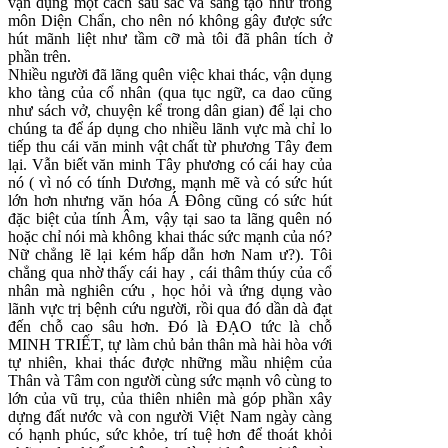
vận dụng một cách sâu sắc và sáng tạo như trong
môn Diện Chẩn, cho nên nó không gây được sức
hút mãnh liệt như tầm cỡ mà tôi đã phân tích ở
phần trên.
Nhiều người đã lãng quên việc khai thác, vận dụng
kho tàng của cổ nhân (qua tục ngữ, ca dao cũng
như sách vở, chuyện kể trong dân gian) để lại cho
chúng ta để áp dụng cho nhiều lãnh vực mà chỉ lo
tiếp thu cái văn minh vật chất từ phương Tây đem
lại. Vẫn biết văn minh Tây phương có cái hay của
nó ( vì nó có tính Dương, mạnh mẽ và có sức hút
lớn hơn nhưng văn hóa Á Đông cũng có sức hút
đặc biệt của tính Âm, vậy tại sao ta lãng quên nó
hoặc chỉ nói mà không khai thác sức mạnh của nó?
Nữ chẳng lẽ lại kém hấp dẫn hơn Nam ư?). Tôi
chẳng qua nhờ thấy cái hay , cái thâm thúy của cổ
nhân mà nghiên cứu , học hỏi và ứng dụng vào
lãnh vực trị bệnh cứu người, rồi qua đó dần dà đạt
đến chỗ cao sâu hơn. Đó là ĐẠO tức là chỗ
MINH TRIẾT, tự làm chủ bản thân mà hài hòa với
tự nhiên, khai thác được những mầu nhiệm của
Thân và Tâm con người cùng sức mạnh vô cùng to
lớn của vũ trụ, của thiên nhiên mà góp phần xây
dựng đất nước và con người Việt Nam ngày càng
có hạnh phúc, sức khỏe, trí tuệ hơn để thoát khỏi