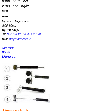
hạnh phúc bền
vững cho ngày
mai.
-----
Dụng cụ Diện Chẩn
chính hãng;
Hội Vũ Shop.
☎
0934.128.128
/
0383.128.128
Web:
dungcudienchan.vn
----
Giới thiệu
Bài viết
Dụng cụ
Dụng cụ chính