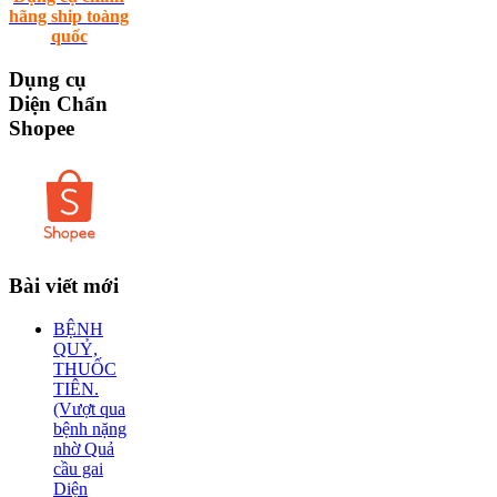
hãng ship toàng
quốc
Dụng
cụ
Diện Chẩn
Shopee
Bài
viết mới
BỆNH
QUỶ,
THUỐC
TIÊN.
(Vượt qua
bệnh nặng
nhờ Quả
cầu gai
Diện