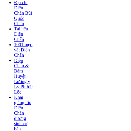
Địa chỉ
Diện
Chẩn Bùi
Quốc
Châu
Tài liệu
Diện
Chẩn
1001 mẹo
vặt Diện
Chẩn
Diện
Chẩn &
Bấm
Huyệt -
Lương y
Lý Phước
Lộc
Khai
giảng lớp
Diện
Chẩn
dưỡng
sinh cơ
bản