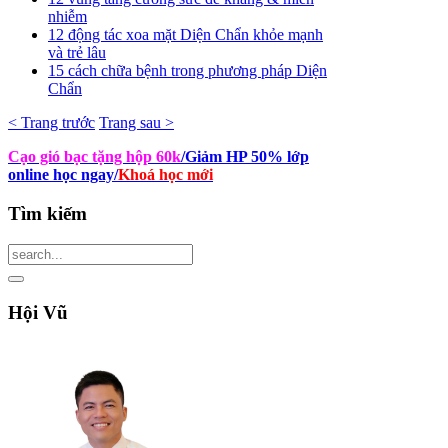
nhiễm
12 động tác xoa mặt Diện Chẩn khỏe mạnh
và trẻ lâu
15 cách chữa bệnh trong phương pháp Diện
Chẩn
< Trang trước
Trang sau >
Cạo gió bạc tặng hộp 60k
/Giảm HP 50% lớp
online học ngay
/
Khoá học mới
Tìm
kiếm
Hội
Vũ