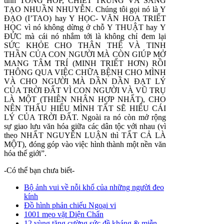
tính TỔNG HƠP, CHIẾT TRUNG VÀ SÁNG
TẠO NHUẦN NHUYỄN. Chúng tôi gọi nó là Y
ĐẠO (I’TAO) hay Y HỌC- VĂN HOA TRIẾT
HỌC vì nó không dừng ở chỗ Y THUẬT hay Y
ĐỨC mà cái nó nhắm tới là không chỉ đem lại
SỨC KHỎE CHO THÂN THỂ VÀ TINH
THẦN CỦA CON NGƯỜI MÀ CÒN GIÚP MỞ
MANG TÂM TRÍ (MINH TRIẾT HƠN) RỒI
THÔNG QUA VIỆC CHỮA BỆNH CHO MÌNH
VÀ CHO NGƯỜI MÀ DẦN DẦN ĐẠT LÝ
CỦA TRỜI ĐẤT VÌ CON NGƯỜI VÀ VŨ TRỤ
LÀ MỘT (THIÊN NHÂN HỢP NHẤT), CHO
NÊN THẤU HIỂU MÌNH TẤT SẼ HIỂU CÁI
LÝ CỦA TRỜI ĐẤT. Ngoài ra nó còn mở rộng
sự giao lưu văn hóa giữa các dân tộc với nhau (vì
theo NHẤT NGUYÊN LUẬN thì TẤT CẢ LÀ
MỘT), đóng góp vào việc hình thành một nền văn
hóa thế giới”.
-Có thể bạn chưa biết-
Bộ ảnh vui về nỗi khổ của những người đeo
kính
Đồ hình phản chiếu Ngoại vi
1001 mẹo vặt Diện Chẩn
12 vùng tăng cường sức đề kháng & miễn