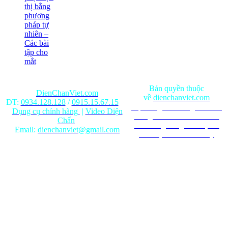
thị bằng
phương
pháp tự
nhiên –
Các bài
tập cho
mắt
Bản quyền thuộc
DienChanViet.com
về
dienchanviet.com
ĐT:
0934.128.128
/
0915.15.67.15
Nội dung trên trang web chỉ
Dụng cụ chính hãng
|
Video Diện
mang tính chất tham khảo.
Chẩn
Ghi rõ nguồn gốc khi phát
Email:
dienchanviet@gmail.com
hành lại từ Website này