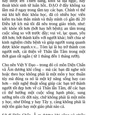
hay được lên Thiên đàng, khỏi sa địa ngục, hay
thoát khỏi sinh tử luân hồi.. ĐẠO ở đây không xa
lắm mà ở ngay trong tầm tay các bạn. Chính vì thế
mà khi kết thúc khóa học, đã có nhiều học viên
kiểm tra bản thân mình và thấy mình có gần đủ 20
Điều lợi ích mà tôi đã nêu trong giáo trình, như:
sức khỏe tốt hơn (bớt hay hết bệnh); an tâm trong
cuộc sống so với trước đây; vui vẻ, lạc quan, yêu
đời hơn; bớt thành kiến với người khác; biết chia sẻ
kinh nghiệm chữa bệnh và giúp người xung quanh
được khỏe mạnh.v.v... Tóm lại là họ trở thành con
người mới, cải thiện về Thân lẫn Tâm trong một
thời gian rất ngắn ( từ 1 tháng đến 1 tháng rưỡi).
Cho nên Việt Y Đạo – trong đó có môn Diện Chẩn
và Âm dương khí công – mà các bạn đã nghe nói
hoặc theo học không phải là một môn y học thuần
túy mà đúng ra nó là một kỹ năng sống hay cao
hơn – một nghệ thuật sống giúp các bạn trở thành
người tốt đẹp hơn về cả Thân lẫn Tâm, để các bạn
có thể hưởng một cuộc sống hạnh phúc, sung
sướng trên cõi đời này, chứ không phải là một môn
y học, như Đông y hay Tây y, càng không phải là
một tôn giáo hay một giáo phái nào cả.