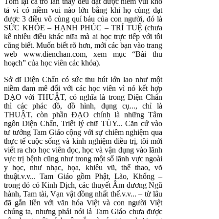
Tóm lại cả trò lẫn thầy đều đạt được niềm vui khó
tả vì có niềm vui nào lớn bằng khi họ cùng đạt
được 3 điều vô cùng quí báu của con người, đó là
SỨC KHỎE – HẠNH PHÚC – TRÍ TUỆ (chưa
kể nhiều điều khác nữa mà ai học trực tiếp với tôi
cũng biết. Muốn biết rõ hơn, mới các bạn vào trang
web www.dienchan.com, xem mục “Bài thu
hoạch” của học viên các khóa).
Sở dĩ Diện Chẩn có sức thu hút lớn lao như một
niềm đam mê đối với các học viên vì nó kết hợp
ĐẠO với THUẬT, có nghĩa là trong Diện Chẩn
thì các phác đồ, đồ hình, dụng cụ..., chỉ là
THUẬT, còn phần ĐẠO chính là những Tâm
ngôn Diện Chẩn, Triết lý chữ TÙY... Căn cứ vào
tư tưởng Tam Giáo cộng với sự chiêm nghiệm qua
thực tế cuộc sống và kinh nghiệm điều trị, tôi mới
viết ra cho học viên đọc, học và vận dụng vào lãnh
vực trị bệnh cũng như trong một số lãnh vực ngoài
y học, như nhạc, họa, khiêu vũ, thể thao, võ
thuật.v.v... Tam Giáo gồm Phật, Lão, Khổng –
trong đó có Kinh Dịch, các thuyết Âm dương Ngũ
hành, Tam tài, Vạn vật đồng nhất thể.v.v... – từ lâu
đã gắn liền với văn hóa Việt và con người Việt
chúng ta, nhưng phải nói lả Tam Giáo chưa được