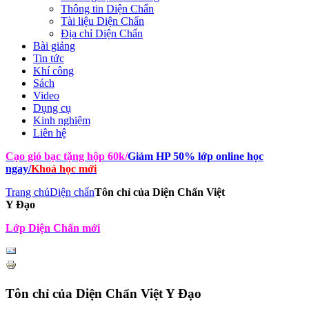
Thông tin Diện Chẩn
Tài liệu Diện Chẩn
Địa chỉ Diện Chẩn
Bài giảng
Tin tức
Khí công
Sách
Video
Dụng cụ
Kinh nghiệm
Liên hệ
Cạo gió bạc tặng hộp 60k
/
Giảm HP 50% lớp online học
ngay
/
Khoá học mới
Trang chủ
Diện chẩn
Tôn chỉ của Diện Chẩn Việt
Y Đạo
Lớp Diện Chẩn mới
Tôn chỉ của Diện Chẩn Việt Y Đạo