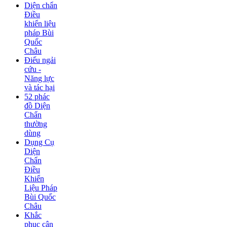
Diện chẩn
Điều
khiển liệu
pháp Bùi
Quốc
Châu
Điếu ngải
cứu -
Năng lực
và tác hại
52 phác
đồ Diện
Chẩn
thường
dùng
Dụng Cụ
Diện
Chẩn
Điều
Khiển
Liệu Pháp
Bùi Quốc
Châu
Khắc
phục cận