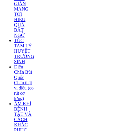
GIẢN
MANG
TỚI
HIỆU
QUẢ
BẤT
NGỜ
TÚC
TAM LÝ
HUYỆT
TRƯỜNG
SINH
Diện
Chẩn Bùi
Quốc
Châu thật
vi diệu (co
rút cơ
lưng)
ÂM KHÍ
BỆNH
TẬT VÀ
CÁCH
KHẮC
PHỤC