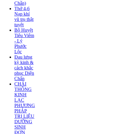
Chẩn)
Thở 4-6
Nạp khí
vũ trụ thật
tuyệt
Bộ Huyệt
Tiêu Viêm
- Lý
Phước
Lộc
Đau lưng
kỳ kinh &
cách khắc
phục Diện
Chẩn
CHẢI
THÔNG
KINH
LẠC
PHƯƠNG
PHÁP
TRỊ LIỆU
DƯỠNG
SINH
ĐƠN