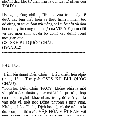
những đau khổ tự thân như là qui luật tự nhiên của
Trời Đất.
Hy vọng rằng những điều tôi vừa trình bày sẽ
được các bạn thấu hiểu và thực hành nghiêm túc
để đừng đi sai đường mà uổng phí cuộc đời và làm
hoen ố uy tín cùng danh dự của Việt Y Đạo mà tôi
và các môn sinh tốt đã bỏ công xây dựng trong
thời gian qua.
GSTSKH BÙI QUỐC CHÂU
(19/2/2012)
----------------------------------------------------------------
-------------------------------------------------------
PHỤ LỤC
Trích bài giảng Diện Chẩn – Điều khiển liệu pháp
(trang 13 – Tác giả: GSTS KH BÙI QUỐC
CHÂU):
“Tóm lại, Diện Chẩn (FACY) không phải là một
sản phẩn đơn thuần y học mà là kết quả tổng hợp
của nhiều ngành khác nhau, trong đó chủ yếu là
văn hóa và triết học Đông phương ( như Phật,
Khổng , Lão, Thiền, Dịch học...), có thể nói nó là
đứa con tinh thần của VĂN HÓA VIỆT NAM với