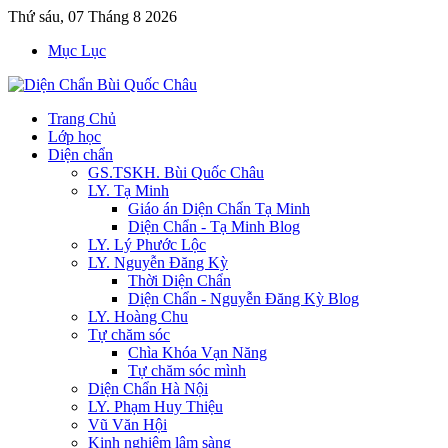
Thứ sáu, 07 Tháng 8 2026
Mục Lục
Trang Chủ
Lớp học
Diện chẩn
GS.TSKH. Bùi Quốc Châu
LY. Tạ Minh
Giáo án Diện Chẩn Tạ Minh
Diện Chẩn - Tạ Minh Blog
LY. Lý Phước Lộc
LY. Nguyễn Đăng Kỳ
Thời Diện Chẩn
Diện Chẩn - Nguyễn Đăng Kỳ Blog
LY. Hoàng Chu
Tự chăm sóc
Chìa Khóa Vạn Năng
Tự chăm sóc mình
Diện Chẩn Hà Nội
LY. Phạm Huy Thiệu
Vũ Văn Hội
Kinh nghiệm lâm sàng