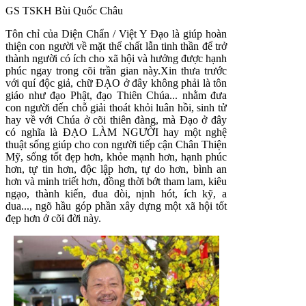
GS TSKH Bùi Quốc Châu
Tôn chỉ của Diện Chẩn / Việt Y Đạo là giúp hoàn
thiện con người về mặt thể chất lẫn tinh thần để trở
thành người có ích cho xã hội và hưởng được hạnh
phúc ngay trong cõi trần gian này.Xin thưa trước
với quí độc giả, chữ ĐẠO ở đây không phải là tôn
giáo như đạo Phật, đạo Thiên Chúa... nhằm đưa
con người đến chỗ giải thoát khỏi luân hồi, sinh tử
hay về với Chúa ở cõi thiên đàng, mà Đạo ở đây
có nghĩa là ĐẠO LÀM NGƯỜI hay một nghệ
thuật sống giúp cho con người tiếp cận Chân Thiện
Mỹ, sống tốt đẹp hơn, khỏe mạnh hơn, hạnh phúc
hơn, tự tin hơn, độc lập hơn, tự do hơn, bình an
hơn và minh triết hơn, đồng thời bớt tham lam, kiêu
ngạo, thành kiến, đua đòi, nịnh hót, ích kỹ, a
dua..., ngõ hầu góp phần xây dựng một xã hội tốt
đẹp hơn ở cõi đời này.