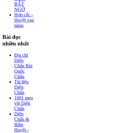
BẤT
NGỜ
Hợp cốc -
Huyệt vạn
năng
Bài
đọc
nhiều nhất
Địa chỉ
Diện
Chẩn Bùi
Quốc
Châu
Tài liệu
Diện
Chẩn
1001 mẹo
vặt Diện
Chẩn
Diện
Chẩn &
Bấm
Huyệt -