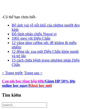
-Có thể bạn chưa biết-
Bộ ảnh vui về nỗi khổ của những người đeo
kính
Đồ hình phản chiếu Ngoại vi
1001 mẹo vặt Diện Chẩn
12 vùng tăng cường sức đề kháng & miễn
nhiễm
12 động tác xoa mặt Diện Chẩn khỏe mạnh
và trẻ lâu
15 cách chữa bệnh trong phương pháp Diện
Chẩn
< Trang trước
Trang sau >
Cạo gió bạc tặng hộp 60k
/Giảm HP 50% lớp
online học ngay
/
Khoá học mới
Tìm
kiếm