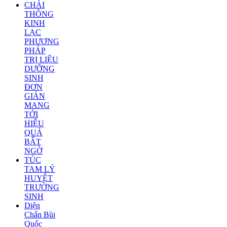
CHẢI
THÔNG
KINH
LẠC
PHƯƠNG
PHÁP
TRỊ LIỆU
DƯỠNG
SINH
ĐƠN
GIẢN
MANG
TỚI
HIỆU
QUẢ
BẤT
NGỜ
TÚC
TAM LÝ
HUYỆT
TRƯỜNG
SINH
Diện
Chẩn Bùi
Quốc