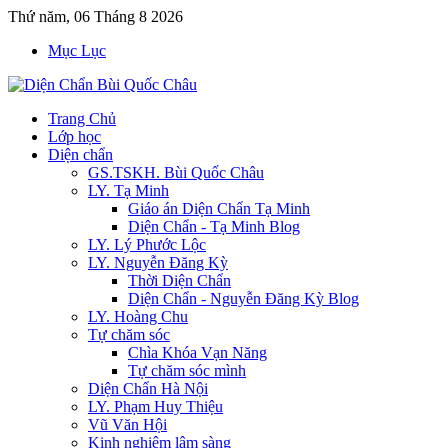
Thứ năm, 06 Tháng 8 2026
Mục Lục
Trang Chủ
Lớp học
Diện chẩn
GS.TSKH. Bùi Quốc Châu
LY. Tạ Minh
Giáo án Diện Chẩn Tạ Minh
Diện Chẩn - Tạ Minh Blog
LY. Lý Phước Lộc
LY. Nguyễn Đăng Kỳ
Thời Diện Chẩn
Diện Chẩn - Nguyễn Đăng Kỳ Blog
LY. Hoàng Chu
Tự chăm sóc
Chìa Khóa Vạn Năng
Tự chăm sóc mình
Diện Chẩn Hà Nội
LY. Phạm Huy Thiệu
Vũ Văn Hội
Kinh nghiệm lâm sàng