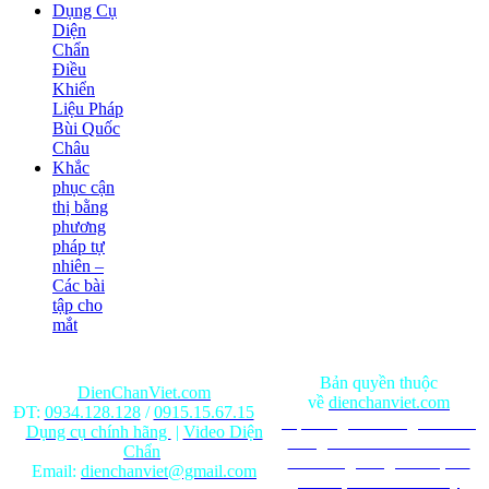
Dụng Cụ
Diện
Chẩn
Điều
Khiển
Liệu Pháp
Bùi Quốc
Châu
Khắc
phục cận
thị bằng
phương
pháp tự
nhiên –
Các bài
tập cho
mắt
Bản quyền thuộc
DienChanViet.com
về
dienchanviet.com
ĐT:
0934.128.128
/
0915.15.67.15
Nội dung trên trang web chỉ
Dụng cụ chính hãng
|
Video Diện
mang tính chất tham khảo.
Chẩn
Ghi rõ nguồn gốc khi phát
Email:
dienchanviet@gmail.com
hành lại từ Website này