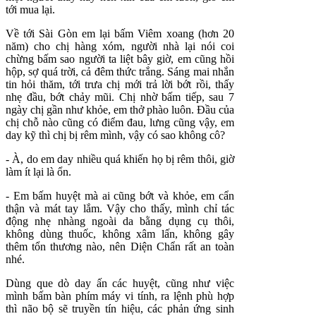
tới mua lại.
Về tới Sài Gòn em lại bấm Viêm xoang (hơn 20
năm) cho chị hàng xóm, người nhà lại nói coi
chừng bấm sao người ta liệt bây giờ, em cũng hồi
hộp, sợ quá trời, cả đêm thức trắng. Sáng mai nhắn
tin hỏi thăm, tới trưa chị mới trả lời bớt rồi, thấy
nhẹ đầu, bớt chảy mũi. Chị nhờ bấm tiếp, sau 7
ngày chị gần như khỏe, em thở phào luôn. Đầu của
chị chỗ nào cũng có điểm đau, lưng cũng vậy, em
day kỹ thì chị bị rêm mình, vậy có sao không cô?
- À, do em day nhiều quá khiến họ bị rêm thôi, giờ
làm ít lại là ổn.
- Em bấm huyệt mà ai cũng bớt và khỏe, em cẩn
thận và mát tay lắm. Vậy cho thấy, mình chỉ tác
động nhẹ nhàng ngoài da bằng dụng cụ thôi,
không dùng thuốc, không xâm lấn, không gây
thêm tổn thương nào, nên Diện Chẩn rất an toàn
nhé.
Dùng que dò day ấn các huyệt, cũng như việc
mình bấm bàn phím máy vi tính, ra lệnh phù hợp
thì não bộ sẽ truyền tín hiệu, các phản ứng sinh