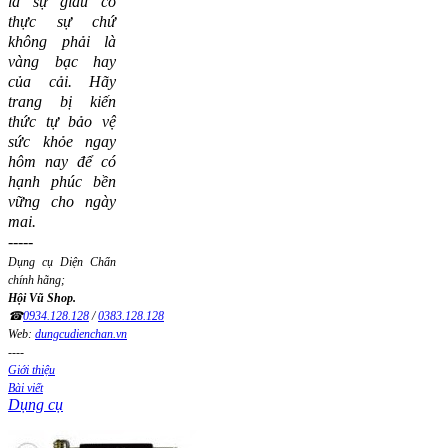
là sự giàu có
thực sự chứ
không phải là
vàng bạc hay
của cải.
Hãy
trang bị kiến
thức tự bảo vệ
sức khỏe ngay
hôm nay để có
hạnh phúc bền
vững cho ngày
mai.
-----
Dụng cụ Diện Chẩn
chính hãng;
Hội Vũ Shop.
☎
0934.128.128
/
0383.128.128
Web:
dungcudienchan.vn
----
Giới thiệu
Bài viết
Dụng cụ