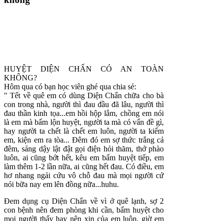
HUYỆT DIỆN CHẨN CÓ AN TOÀN
KHÔNG?
Hôm qua có bạn học viên ghé qua chia sẻ:
" Tết về quê em có dùng Diện Chẩn chữa cho bà
con trong nhà, người thì đau đầu đã lâu, người thì
đau thần kinh tọa...em hồi hộp lắm, chồng em nói
là em mà bấm lộn huyệt, người ta mà có vấn đề gì,
hay người ta chết là chết em luôn, người ta kiếm
em, kiện em ra tòa... Đêm đó em sợ thức trắng cả
đêm, sáng dậy lật đật gọi điện hỏi thăm, thở phào
luôn, ai cũng bớt hết, kêu em bấm huyệt tiếp, em
làm thêm 1-2 lần nữa, ai cũng hết đau. Có điều, em
hơ nhang ngải cứu vô chỗ đau mà mọi người cứ
nói bữa nay em lên đồng nữa...huhu.
Đem dụng cụ Diện Chẩn về vì ở quê lạnh, sợ 2
con bệnh nên đem phòng khi cần, bấm huyệt cho
mọi người thấy hay nên xin của em luôn, giờ em