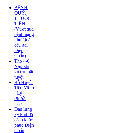
BỆNH
QUỶ,
THUỐC
TIÊN.
(Vượt qua
bệnh nặng
nhờ Quả
cầu gai
Diện
Chẩn)
Thở 4-6
Nạp khí
vũ trụ thật
tuyệt
Bộ Huyệt
Tiêu Viêm
- Lý
Phước
Lộc
Đau lưng
kỳ kinh &
cách khắc
phục Diện
Chẩn