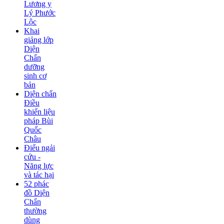
Lương y
Lý Phước
Lộc
Khai
giảng lớp
Diện
Chẩn
dưỡng
sinh cơ
bản
Diện chẩn
Điều
khiển liệu
pháp Bùi
Quốc
Châu
Điếu ngải
cứu -
Năng lực
và tác hại
52 phác
đồ Diện
Chẩn
thường
dùng