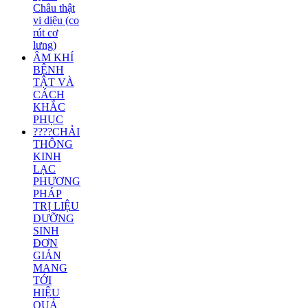
Châu thật
vi diệu (co
rút cơ
lưng)
ÂM KHÍ
BỆNH
TẬT VÀ
CÁCH
KHẮC
PHỤC
????CHẢI
THÔNG
KINH
LẠC
PHƯƠNG
PHÁP
TRỊ LIỆU
DƯỠNG
SINH
ĐƠN
GIẢN
MANG
TỚI
HIỆU
QUẢ