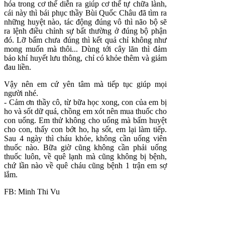
hóa trong cơ thể diễn ra giúp cơ thể tự chữa lành,
cái này thì bái phục thầy Bùi Quốc Châu đã tìm ra
những huyệt nào, tác động đúng vô thì não bộ sẽ
ra lệnh điều chỉnh sự bất thường ở đúng bộ phận
đó. Lỡ bấm chưa đúng thì kết quả chỉ không như
mong muốn mà thôi... Dùng tới cây lăn thì đảm
bảo khí huyết lưu thông, chỉ có khỏe thêm và giảm
đau liền.
Vậy nên em cứ yên tâm mà tiếp tục giúp mọi
người nhé.
- Cảm ơn thầy cô, từ bữa học xong, con của em bị
ho và sốt dữ quá, chồng em xót nên mua thuốc cho
con uống. Em thử không cho uống mà bấm huyệt
cho con, thấy con bớt ho, hạ sốt, em lại làm tiếp.
Sau 4 ngày thì cháu khỏe, không cần uống viên
thuốc nào. Bữa giờ cũng không cần phải uống
thuốc luôn, về quê lạnh mà cũng không bị bệnh,
chứ lần nào về quê cháu cũng bệnh 1 trận em sợ
lắm.
FB: Minh Thi Vu