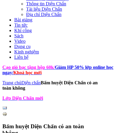
Thông tin Diện Chẩn
Tài liệu Diện Chẩn
Địa chỉ Diện Chẩn
Bài giảng
Tin tức
Khí công
Sách
Video
Dụng cụ
Kinh nghiệm
Liên hệ
Cạo gió bạc tặng hộp 60k
/
Giảm HP 50% lớp online học
ngay
/
Khoá học mới
Trang chủ
Diện chẩn
Bấm huyệt Diện Chẩn có an
toàn không
Lớp Diện Chẩn mới
Bấm huyệt Diện Chẩn có an toàn
không