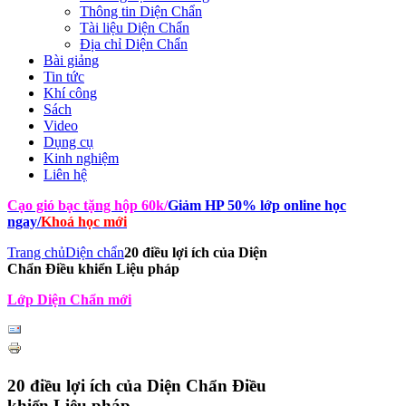
Thông tin Diện Chẩn
Tài liệu Diện Chẩn
Địa chỉ Diện Chẩn
Bài giảng
Tin tức
Khí công
Sách
Video
Dụng cụ
Kinh nghiệm
Liên hệ
Cạo gió bạc tặng hộp 60k
/
Giảm HP 50% lớp online học
ngay
/
Khoá học mới
Trang chủ
Diện chẩn
20 điều lợi ích của Diện
Chẩn Điều khiển Liệu pháp
Lớp Diện Chẩn mới
20 điều lợi ích của Diện Chẩn Điều
khiển Liệu pháp