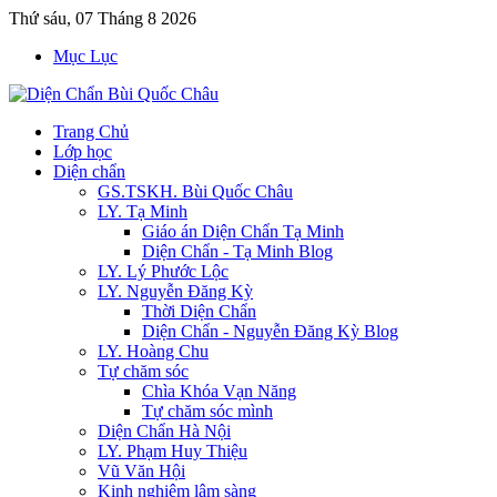
Thứ sáu, 07 Tháng 8 2026
Mục Lục
Trang Chủ
Lớp học
Diện chẩn
GS.TSKH. Bùi Quốc Châu
LY. Tạ Minh
Giáo án Diện Chẩn Tạ Minh
Diện Chẩn - Tạ Minh Blog
LY. Lý Phước Lộc
LY. Nguyễn Đăng Kỳ
Thời Diện Chẩn
Diện Chẩn - Nguyễn Đăng Kỳ Blog
LY. Hoàng Chu
Tự chăm sóc
Chìa Khóa Vạn Năng
Tự chăm sóc mình
Diện Chẩn Hà Nội
LY. Phạm Huy Thiệu
Vũ Văn Hội
Kinh nghiệm lâm sàng