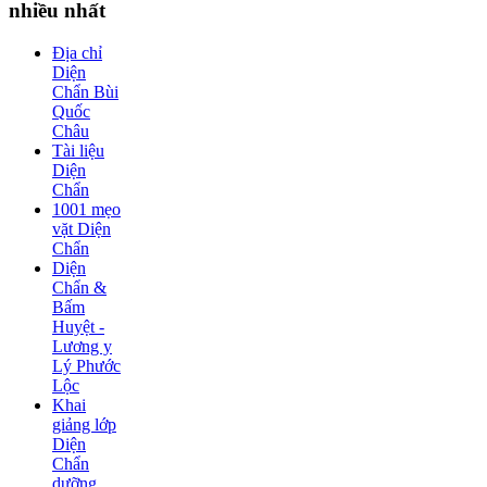
nhiều nhất
Địa chỉ
Diện
Chẩn Bùi
Quốc
Châu
Tài liệu
Diện
Chẩn
1001 mẹo
vặt Diện
Chẩn
Diện
Chẩn &
Bấm
Huyệt -
Lương y
Lý Phước
Lộc
Khai
giảng lớp
Diện
Chẩn
dưỡng