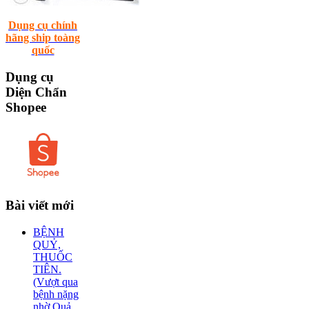
Dụng cụ chính
hãng ship toàng
quốc
Dụng
cụ
Diện Chẩn
Shopee
Bài
viết mới
BỆNH
QUỶ,
THUỐC
TIÊN.
(Vượt qua
bệnh nặng
nhờ Quả