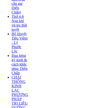
cầu gai
Diện
Chẩn)
Thở 4-6
Nạp khí
vũ trụ thật
tuyệt
Bộ Huyệt
Tiêu Viêm
- Lý
Phước
Lộc
Đau lưng
kỳ kinh &
cách khắc
phục Diện
Chẩn
CHẢI
THÔNG
KINH
LẠC
PHƯƠNG
PHÁP
TRỊ LIỆU
DƯỠNG