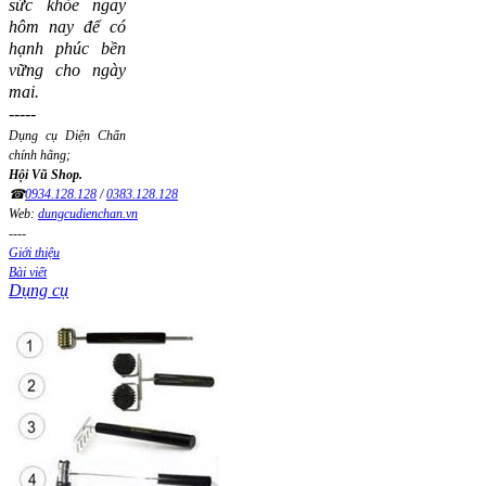
sức khỏe ngay
hôm nay để có
hạnh phúc bền
vững cho ngày
mai.
-----
Dụng cụ Diện Chẩn
chính hãng;
Hội Vũ Shop.
☎
0934.128.128
/
0383.128.128
Web:
dungcudienchan.vn
----
Giới thiệu
Bài viết
Dụng cụ