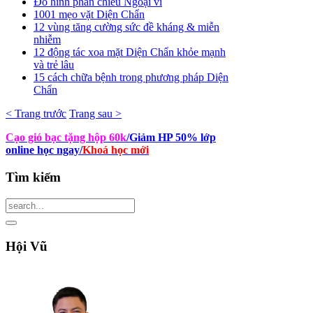
Đồ hình phản chiếu Ngoại vi
1001 mẹo vặt Diện Chẩn
12 vùng tăng cường sức đề kháng & miễn
nhiễm
12 động tác xoa mặt Diện Chẩn khỏe mạnh
và trẻ lâu
15 cách chữa bệnh trong phương pháp Diện
Chẩn
< Trang trước
Trang sau >
Cạo gió bạc tặng hộp 60k
/Giảm HP 50% lớp
online học ngay
/
Khoá học mới
Tìm
kiếm
Hội
Vũ