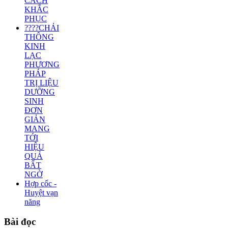
CÁCH
KHẮC
PHỤC
????CHẢI
THÔNG
KINH
LẠC
PHƯƠNG
PHÁP
TRỊ LIỆU
DƯỠNG
SINH
ĐƠN
GIẢN
MANG
TỚI
HIỆU
QUẢ
BẤT
NGỜ
Hợp cốc -
Huyệt vạn
năng
Bài
đọc