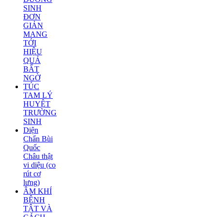
SINH
ĐƠN
GIẢN
MANG
TỚI
HIỆU
QUẢ
BẤT
NGỜ
TÚC
TAM LÝ
HUYỆT
TRƯỜNG
SINH
Diện
Chẩn Bùi
Quốc
Châu thật
vi diệu (co
rút cơ
lưng)
ÂM KHÍ
BỆNH
TẬT VÀ