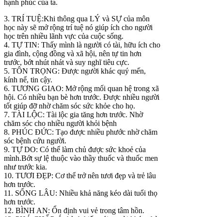
hạnh phúc của ta.
3. TRÍ TUỆ:Khi thông qua LÝ và SỰ của môn
học này sẽ mở rộng trí tuệ nó giúp ích cho người
học trên nhiều lãnh vực của cuộc sống.
4. TỰ TIN: Thấy mình là người có tài, hữu ích cho
gia đình, cộng đồng và xã hội, nên tự tin hơn
trước, bớt nhút nhát và suy nghĩ tiêu cực.
5. TÔN TRỌNG: Được người khác quý mến,
kính nể, tin cậy.
6. TƯƠNG GIAO: Mở rộng mối quan hệ trong xã
hội. Có nhiều bạn bè hơn trước. Được nhiều người
tốt giúp đỡ nhờ chăm sóc sức khỏe cho họ.
7. TÀI LỘC: Tài lộc gia tăng hơn trước. Nhờ
chăm sóc cho nhiều người khỏi bệnh
8. PHÚC ĐỨC: Tạo được nhiều phước nhờ chăm
sóc bệnh cứu người.
9. TỰ DO: Có thể làm chủ được sức khoẻ của
mình.Bớt sự lệ thuộc vào thầy thuốc và thuốc men
như trước kia.
10. TƯƠI ĐẸP: Cơ thể trở nên tươi đẹp và trẻ lâu
hơn trước.
11. SỐNG LÂU: Nhiều khả năng kéo dài tuổi thọ
hơn trước.
12. BÌNH AN: Ổn định vui vẻ trong tâm hồn.