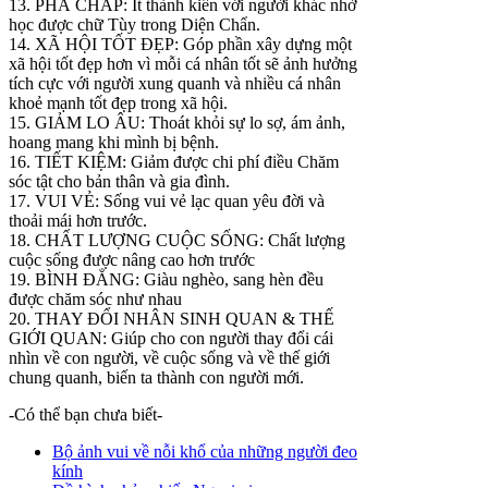
13. PHÁ CHẤP: Ít thành kiến với người khác nhờ
học được chữ Tùy trong Diện Chẩn.
14. XÃ HỘI TỐT ĐẸP: Góp phần xây dựng một
xã hội tốt đẹp hơn vì mỗi cá nhân tốt sẽ ảnh hưởng
tích cực với người xung quanh và nhiều cá nhân
khoẻ mạnh tốt đẹp trong xã hội.
15. GIẢM LO ÂU: Thoát khỏi sự lo sợ, ám ảnh,
hoang mang khi mình bị bệnh.
16. TIẾT KIỆM: Giảm được chi phí điều Chăm
sóc tật cho bản thân và gia đình.
17. VUI VẺ: Sống vui vẻ lạc quan yêu đời và
thoải mái hơn trước.
18. CHẤT LƯỢNG CUỘC SỐNG: Chất lượng
cuộc sống được nâng cao hơn trước
19. BÌNH ĐẲNG: Giàu nghèo, sang hèn đều
được chăm sóc như nhau
20. THAY ĐỔI NHÂN SINH QUAN & THẾ
GIỚI QUAN: Giúp cho con người thay đổi cái
nhìn về con người, về cuộc sống và về thế giới
chung quanh, biến ta thành con người mới.
-Có thể bạn chưa biết-
Bộ ảnh vui về nỗi khổ của những người đeo
kính