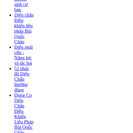
sinh cơ
bản
Diện chẩn
Điều
khiển liệu
pháp Bùi
Quốc
Châu
Điếu ngải
cứu -
Năng lực
và tác hại
52 phác
đồ Diện
Chẩn
thường
dùng
Dụng Cụ
Diện
Chẩn
Điều
Khiển
Liệu Pháp
Bùi Quốc
Châu