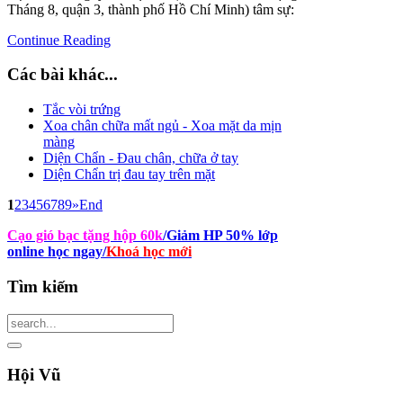
Tháng 8, quận 3, thành phố Hồ Chí Minh) tâm sự:
Continue Reading
Các bài khác...
Tắc vòi trứng
Xoa chân chữa mất ngủ - Xoa mặt da mịn
màng
Diện Chẩn - Đau chân, chữa ở tay
Diện Chẩn trị đau tay trên mặt
1
2
3
4
5
6
7
8
9
»
End
Cạo gió bạc tặng hộp 60k
/Giảm HP 50% lớp
online học ngay
/
Khoá học mới
Tìm
kiếm
Hội
Vũ