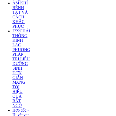
ÂM KHÍ
BỆNH
TẬT VÀ
CÁCH
KHẮC
PHỤC
????CHẢI
THÔNG
KINH
LẠC
PHƯƠNG
PHÁP
TRỊ LIỆU
DƯỠNG
SINH
ĐƠN
GIẢN
MANG
TỚI
HIỆU
QUẢ
BẤT
NGỜ
Hợp cốc -
Huyệt vạn