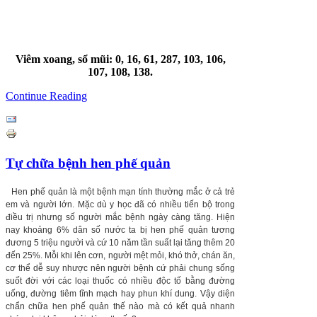
Viêm xoang, sổ mũi: 0, 16, 61, 287, 103, 106,
107, 108, 138.
Continue Reading
Tự chữa bệnh hen phế quản
Hen phế quản là một bệnh mạn tính thường mắc ở cả trẻ
em và người lớn. Mặc dù y học đã có nhiều tiến bộ trong
điều trị nhưng số người mắc bệnh ngày càng tăng. Hiện
nay khoảng 6% dân số nước ta bị hen phế quản tương
đương 5 triệu người và cứ 10 năm tần suất lại tăng thêm 20
đến 25%. Mỗi khi lên cơn, người mệt mỏi, khó thở, chán ăn,
cơ thể dễ suy nhược nên người bệnh cứ phải chung sống
suốt đời với các loại thuốc có nhiều độc tố bằng đường
uống, đường tiêm tĩnh mạch hay phun khí dung. Vậy diện
chẩn chữa hen phế quản thế nào mà có kết quả nhanh