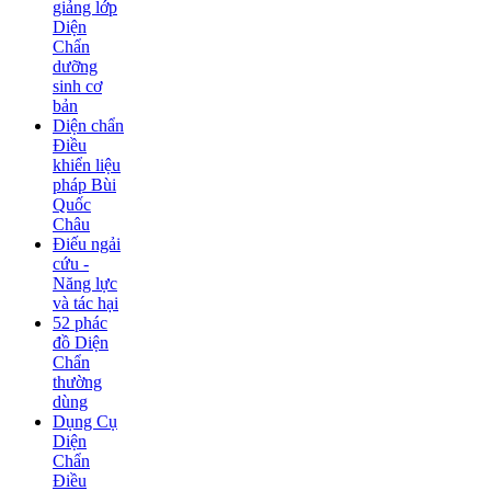
giảng lớp
Diện
Chẩn
dưỡng
sinh cơ
bản
Diện chẩn
Điều
khiển liệu
pháp Bùi
Quốc
Châu
Điếu ngải
cứu -
Năng lực
và tác hại
52 phác
đồ Diện
Chẩn
thường
dùng
Dụng Cụ
Diện
Chẩn
Điều