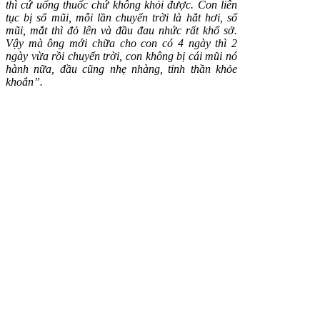
thì cứ uống thuốc chứ không khỏi được. Con liên
tục bị sổ mũi, mỗi lần chuyển trời là hắt hơi, sổ
mũi, mắt thì đỏ lên và đầu đau nhức rất khổ sở.
Vậy mà ông mới chữa cho con có 4 ngày thì 2
ngày vừa rồi chuyển trời, con không bị cái mũi nó
hành nữa, đầu cũng nhẹ nhàng, tinh thần khỏe
khoắn”.