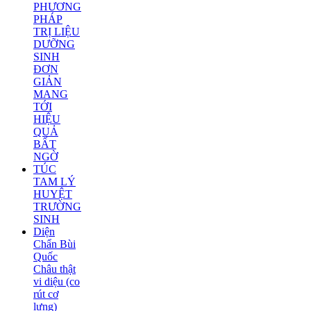
PHƯƠNG
PHÁP
TRỊ LIỆU
DƯỠNG
SINH
ĐƠN
GIẢN
MANG
TỚI
HIỆU
QUẢ
BẤT
NGỜ
TÚC
TAM LÝ
HUYỆT
TRƯỜNG
SINH
Diện
Chẩn Bùi
Quốc
Châu thật
vi diệu (co
rút cơ
lưng)