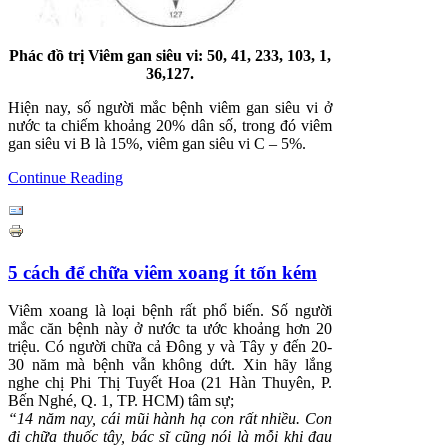
Phác đồ trị Viêm gan siêu vi: 50, 41, 233, 103, 1,
36,127.
Hiện nay, số người mắc bệnh viêm gan siêu vi ở
nước ta chiếm khoảng 20% dân số, trong đó viêm
gan siêu vi B là 15%, viêm gan siêu vi C – 5%.
Continue Reading
5 cách để chữa viêm xoang ít tốn kém
Viêm xoang là loại bệnh rất phổ biến. Số người
mắc căn bệnh này ở nước ta ước khoảng hơn 20
triệu. Có người chữa cả Đông y và Tây y đến 20-
30 năm mà bệnh vẫn không dứt. Xin hãy lắng
nghe chị Phi Thị Tuyết Hoa (21 Hàn Thuyên, P.
Bến Nghé, Q. 1, TP. HCM) tâm sự;
“14 năm nay, cái mũi hành hạ con rất nhiều. Con
đi chữa thuốc tây, bác sĩ cũng nói là mỗi khi đau