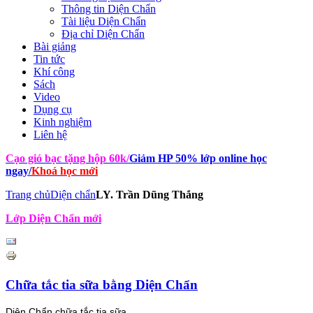
Thông tin Diện Chẩn
Tài liệu Diện Chẩn
Địa chỉ Diện Chẩn
Bài giảng
Tin tức
Khí công
Sách
Video
Dụng cụ
Kinh nghiệm
Liên hệ
Cạo gió bạc tặng hộp 60k
/
Giảm HP 50% lớp online học
ngay
/
Khoá học mới
Trang chủ
Diện chẩn
LY. Trần Dũng Thắng
Lớp Diện Chẩn mới
Chữa tắc tia sữa bằng Diện Chẩn
Diện Chẩn chữa tắc tia sữa