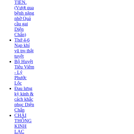
TIÊN.
(Vượt qua
bệnh nặng
nhờ Quả
cầu gai
Diện
Chẩn)
Thở 4-6
Nạp khí
vũ trụ thật
tuyệt
Bộ Huyệt
Tiêu Viêm
- Lý
Phước
Lộc
Đau lưng
kỳ kinh &
cách khắc
phục Diện
Chẩn
CHẢI
THÔNG
KINH
LẠC