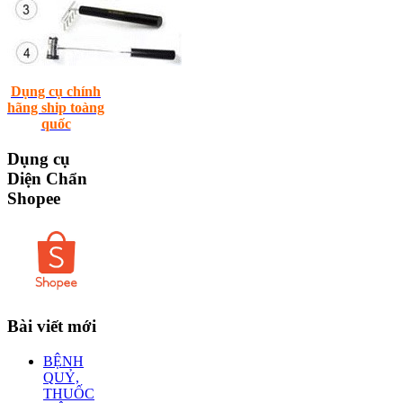
Dụng cụ chính
hãng ship toàng
quốc
Dụng
cụ
Diện Chẩn
Shopee
Bài
viết mới
BỆNH
QUỶ,
THUỐC