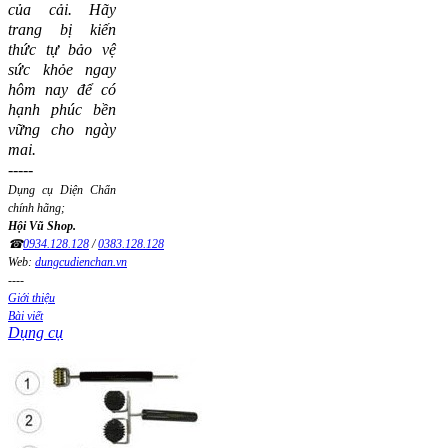
của cải.
Hãy
trang bị kiến
thức tự bảo vệ
sức khỏe ngay
hôm nay để có
hạnh phúc bền
vững cho ngày
mai.
-----
Dụng cụ Diện Chẩn
chính hãng;
Hội Vũ Shop.
☎
0934.128.128
/
0383.128.128
Web:
dungcudienchan.vn
----
Giới thiệu
Bài viết
Dụng cụ