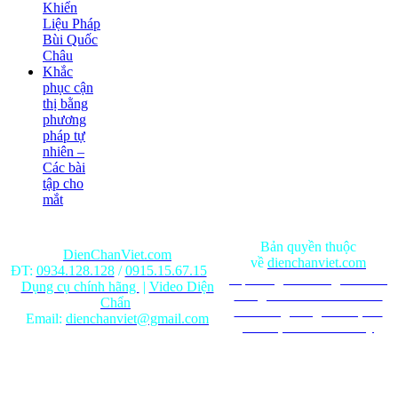
Khiển
Liệu Pháp
Bùi Quốc
Châu
Khắc
phục cận
thị bằng
phương
pháp tự
nhiên –
Các bài
tập cho
mắt
Bản quyền thuộc
DienChanViet.com
về
dienchanviet.com
ĐT:
0934.128.128
/
0915.15.67.15
Nội dung trên trang web chỉ
Dụng cụ chính hãng
|
Video Diện
mang tính chất tham khảo.
Chẩn
Ghi rõ nguồn gốc khi phát
Email:
dienchanviet@gmail.com
hành lại từ Website này