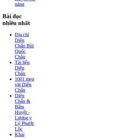
năng
Bài
đọc
nhiều nhất
Địa chỉ
Diện
Chẩn Bùi
Quốc
Châu
Tài liệu
Diện
Chẩn
1001 mẹo
vặt Diện
Chẩn
Diện
Chẩn &
Bấm
Huyệt -
Lương y
Lý Phước
Lộc
Khai