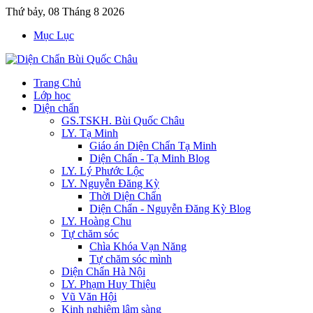
Thứ bảy, 08 Tháng 8 2026
Mục Lục
Trang Chủ
Lớp học
Diện chẩn
GS.TSKH. Bùi Quốc Châu
LY. Tạ Minh
Giáo án Diện Chẩn Tạ Minh
Diện Chẩn - Tạ Minh Blog
LY. Lý Phước Lộc
LY. Nguyễn Đăng Kỳ
Thời Diện Chẩn
Diện Chẩn - Nguyễn Đăng Kỳ Blog
LY. Hoàng Chu
Tự chăm sóc
Chìa Khóa Vạn Năng
Tự chăm sóc mình
Diện Chẩn Hà Nội
LY. Phạm Huy Thiệu
Vũ Văn Hội
Kinh nghiệm lâm sàng