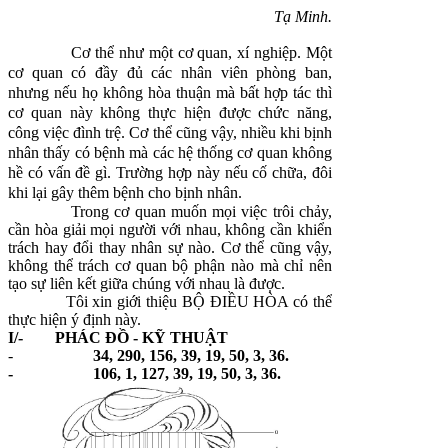
Tạ Minh.
Cơ thể như một cơ quan, xí nghiệp. Một
cơ quan có đầy đủ các nhân viên phòng ban,
nhưng nếu họ không hòa thuận mà bất hợp tác thì
cơ quan này không thực hiện được chức năng,
công việc đình trệ. Cơ thể cũng vậy, nhiều khi bịnh
nhân thấy có bệnh mà các hệ thống cơ quan không
hề có vấn đề gì. Trường hợp này nếu cố chữa, đôi
khi lại gây thêm bệnh cho bịnh nhân.
Trong cơ quan muốn mọi việc trôi chảy,
cần hòa giải mọi người với nhau, không cần khiển
trách hay đổi thay nhân sự nào. Cơ thể cũng vậy,
không thể trách cơ quan bộ phận nào mà chỉ nên
tạo sự liên kết giữa chúng với nhau là được.
Tôi xin giới thiệu BỘ ĐIỀU HÒA có thể
thực hiện ý định này.
I/- PHÁC ĐỒ - KỸ THUẬT
-
34, 290, 156, 39, 19, 50, 3, 36.
- 106, 1, 127, 39, 19, 50, 3, 36.