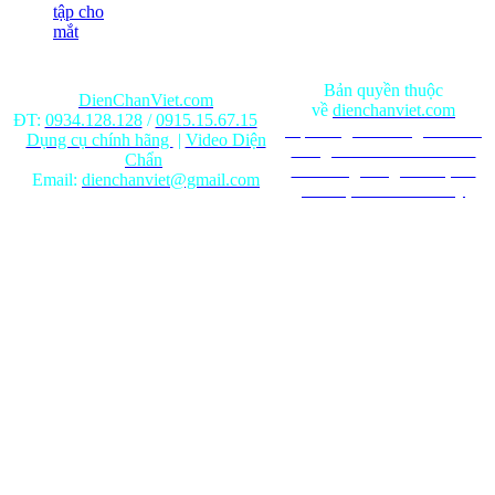
tập cho
mắt
Bản quyền thuộc
DienChanViet.com
về
dienchanviet.com
ĐT:
0934.128.128
/
0915.15.67.15
Nội dung trên trang web chỉ
Dụng cụ chính hãng
|
Video Diện
mang tính chất tham khảo.
Chẩn
Ghi rõ nguồn gốc khi phát
Email:
dienchanviet@gmail.com
hành lại từ Website này