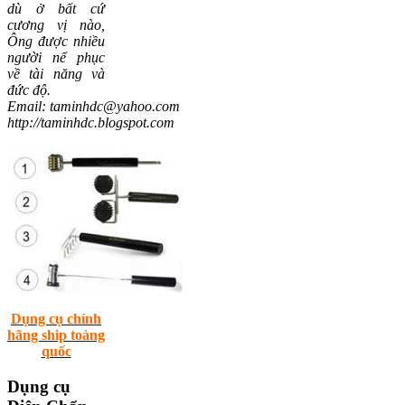
dù ở bất cứ
cương vị nào,
Ông được nhiều
người nể phục
về tài năng và
đức độ.
Email: taminhdc@yahoo.com
http://taminhdc.blogspot.com
Dụng cụ chính
hãng ship toàng
quốc
Dụng
cụ