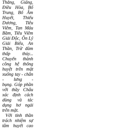
Thăng, Giáng,
Điều Hòa, Bổ
Trung, Bổ Âm
Huyết, Thiếu
Dương, Tiêu
Viêm, Tan Máu
Bầm, Tiêu Viêm
Giải Độc, Ôn Lý
Giải Biểu, An
Thần, Trừ đàm
thấp thủy...
C
huyển thành
công hệ thống
huyệt trên mặt
xuống tay - chân
- lưng -
bụng.
Góp phần
với thầy Châu
xác định cách
dùng và tác
dụng hơ ngải
trên mặt.
Với tinh thần
trách nhiệm sự
tâm huyết cao