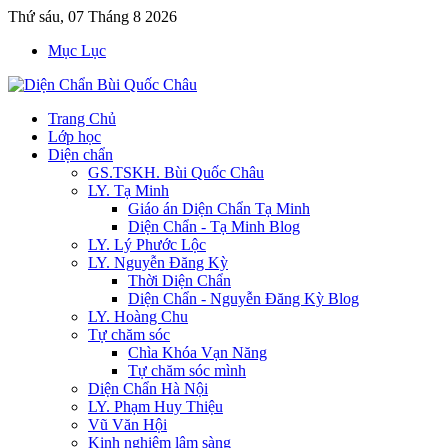
Thứ sáu, 07 Tháng 8 2026
Mục Lục
Trang Chủ
Lớp học
Diện chẩn
GS.TSKH. Bùi Quốc Châu
LY. Tạ Minh
Giáo án Diện Chẩn Tạ Minh
Diện Chẩn - Tạ Minh Blog
LY. Lý Phước Lộc
LY. Nguyễn Đăng Kỳ
Thời Diện Chẩn
Diện Chẩn - Nguyễn Đăng Kỳ Blog
LY. Hoàng Chu
Tự chăm sóc
Chìa Khóa Vạn Năng
Tự chăm sóc mình
Diện Chẩn Hà Nội
LY. Phạm Huy Thiệu
Vũ Văn Hội
Kinh nghiệm lâm sàng