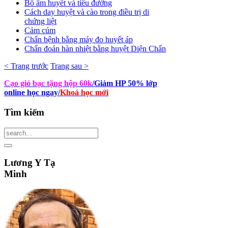
Bổ âm huyết và tiểu đường
Cách day huyệt và cào trong điều trị di
chứng liệt
Cảm cúm
Chẩn bệnh bằng máy đo huyết áp
Chẩn đoán hàn nhiệt bằng huyệt Diện Chẩn
< Trang trước
Trang sau >
Cạo gió bạc tặng hộp 60k
/Giảm HP 50% lớp
online học ngay
/
Khoá học mới
Tìm
kiếm
Lương
Y Tạ
Minh