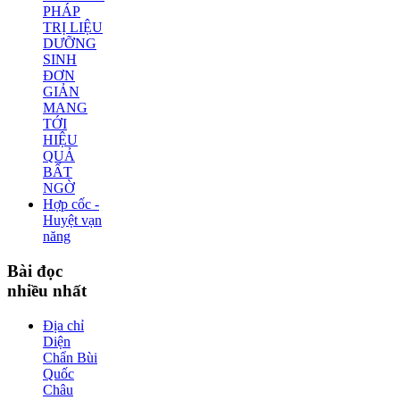
PHÁP
TRỊ LIỆU
DƯỠNG
SINH
ĐƠN
GIẢN
MANG
TỚI
HIỆU
QUẢ
BẤT
NGỜ
Hợp cốc -
Huyệt vạn
năng
Bài
đọc
nhiều nhất
Địa chỉ
Diện
Chẩn Bùi
Quốc
Châu