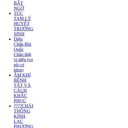
BẤT
NGỜ
TÚC
TAM LÝ
HUYỆT
TRƯỜNG
SINH
Diện
Chẩn Bùi
Quốc
Châu thật
vi diệu (co
rút cơ
lưng)
ÂM KHÍ
BỆNH
TẬT VÀ
CÁCH
KHẮC
PHỤC
????CHẢI
THÔNG
KINH
LẠC
PHƯƠNG