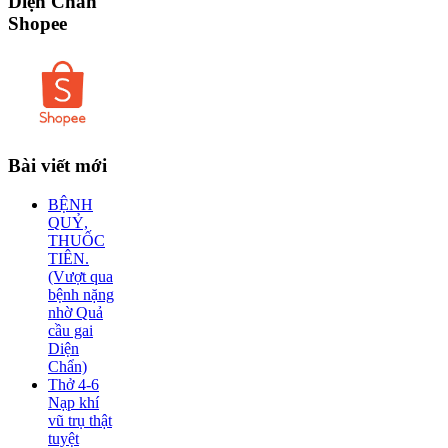
Diện Chẩn
Shopee
Bài
viết mới
BỆNH
QUỶ,
THUỐC
TIÊN.
(Vượt qua
bệnh nặng
nhờ Quả
cầu gai
Diện
Chẩn)
Thở 4-6
Nạp khí
vũ trụ thật
tuyệt