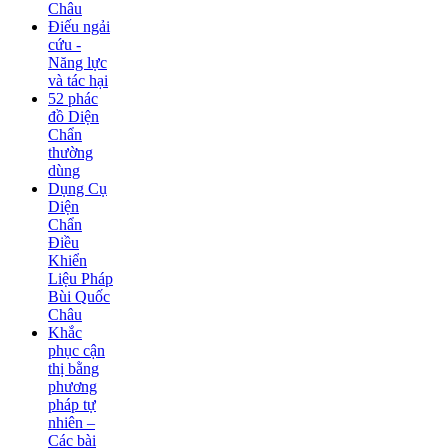
Châu
Điếu ngải
cứu -
Năng lực
và tác hại
52 phác
đồ Diện
Chẩn
thường
dùng
Dụng Cụ
Diện
Chẩn
Điều
Khiển
Liệu Pháp
Bùi Quốc
Châu
Khắc
phục cận
thị bằng
phương
pháp tự
nhiên –
Các bài