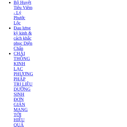
Bộ Huyệt
Tiêu Viêm
- Lý
Phước
Lộc
Đau lưng
kỳ kinh &
cách khắc
phục Diện
Chẩn
CHẢI
THÔNG
KINH
LẠC
PHƯƠNG
PHÁP
TRỊ LIỆU
DƯỠNG
SINH
ĐƠN
GIẢN
MANG
TỚI
HIỆU
QUẢ