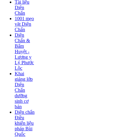
Tài liệu
Diện
Chẩn
1001 mẹo
vặt Diện
Chẩn
Diện
Chẩn &
Bấm
Huyệt -
Lương y
Lý Phước
Lộc
Khai
giảng lớp
Diện
Chẩn
dưỡng
sinh cơ
bản
Diện chẩn
Điều
khiển liệu
pháp Bùi
Quốc