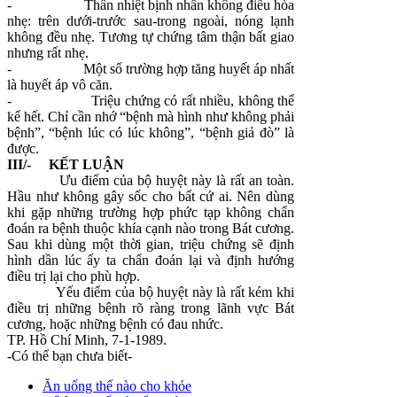
-
Thân nhiệt bịnh nhân không điều hòa
nhẹ: trên dưới-trước sau-trong ngoài, nóng lạnh
không đều nhẹ. Tương tự chứng tâm thận bất giao
nhưng rất nhẹ.
-
Một số trường hợp tăng huyết áp nhất
là huyết áp vô căn.
-
Triệu chứng có rất nhiều, không thể
kể hết. Chỉ cần nhớ “bệnh mà hình như không phải
bệnh”, “bệnh lúc có lúc không”, “bệnh giả đò” là
được.
III/- KẾT LUẬN
Ưu điểm của bộ huyệt này là rất an toàn.
Hầu như không gây sốc cho bất cứ ai. Nên dùng
khi gặp những trường hợp phức tạp không chẩn
đoán ra bệnh thuộc khía cạnh nào trong Bát cương.
Sau khi dùng một thời gian, triệu chứng sẽ định
hình dần lúc ấy ta chẩn đoán lại và định hướng
điều trị lại cho phù hợp.
Yếu điểm của bộ huyệt này là rất kém khi
điều trị những bệnh rõ ràng trong lãnh vực Bát
cương, hoặc những bệnh có đau nhức.
TP. Hồ Chí Minh, 7-1-1989.
-Có thể bạn chưa biết-
Ăn uống thế nào cho khỏe