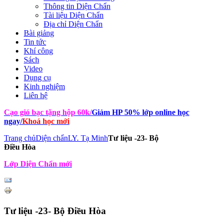
Thông tin Diện Chẩn
Tài liệu Diện Chẩn
Địa chỉ Diện Chẩn
Bài giảng
Tin tức
Khí công
Sách
Video
Dụng cụ
Kinh nghiệm
Liên hệ
Cạo gió bạc tặng hộp 60k
/
Giảm HP 50% lớp online học
ngay
/
Khoá học mới
Trang chủ
Diện chẩn
LY. Tạ Minh
Tư liệu -23- Bộ
Điều Hòa
Lớp Diện Chẩn mới
Tư liệu -23- Bộ Điều Hòa