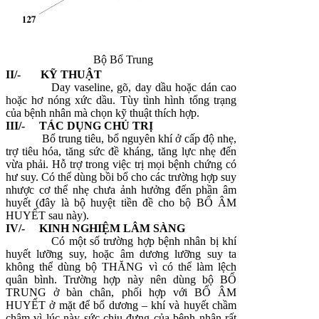
Bộ Bổ Trung
II/- KỸ THUẬT
Day vaseline, gõ, day dầu hoặc dán cao
hoặc hơ nóng xức dầu. Tùy tình hình tổng trạng
của bệnh nhân mà chọn kỹ thuật thích hợp.
III/- TÁC DỤNG CHỦ TRỊ
Bổ trung tiêu, bổ nguyên khí ở cấp độ nhẹ,
trợ tiêu hóa, tăng sức đề kháng, tăng lực nhẹ đến
vừa phải. Hỗ trợ trong việc trị mọi bệnh chứng có
hư suy. Có thể dùng bồi bổ cho các trường hợp suy
nhược cơ thể nhẹ chưa ảnh hưởng đến phần âm
huyết (đây là bộ huyệt tiền đề cho bộ BỔ ÂM
HUYẾT sau này).
IV/- KINH NGHIỆM LÂM SÀNG
Có một số trường hợp bệnh nhân bị khí
huyết lưỡng suy, hoặc âm dương lưỡng suy ta
không thể dùng bộ THĂNG vì có thể làm lệch
quân bình. Trường hợp này nên dùng bộ BỔ
TRUNG ở bàn chân, phối hợp với BỔ ÂM
HUYẾT ở mặt để bổ dương – khí và huyết chầm
chậm vì lúc này sức chịu đựng của bệnh nhân rất