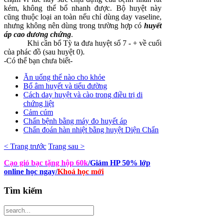
kém, không thể bổ nhanh được. Bộ huyệt này
cũng thuộc loại an toàn nếu chỉ dùng day vaseline,
nhưng không nên dùng trong trường hợp có
huyết
áp cao dương chứng
.
Khi cần bổ Tỳ ta đưa huyệt số 7 - + về cuối
của phác đồ (sau huyệt 0).
-Có thể bạn chưa biết-
Ăn uống thế nào cho khỏe
Bổ âm huyết và tiểu đường
Cách day huyệt và cào trong điều trị di
chứng liệt
Cảm cúm
Chẩn bệnh bằng máy đo huyết áp
Chẩn đoán hàn nhiệt bằng huyệt Diện Chẩn
< Trang trước
Trang sau >
Cạo gió bạc tặng hộp 60k
/Giảm HP 50% lớp
online học ngay
/
Khoá học mới
Tìm
kiếm