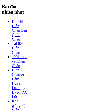
Bài
đọc
nhiều nhất
Địa chỉ
Diện
Chẩn Bùi
Quốc
Châu
Tài liệu
Diện
Chẩn
1001 mẹo
vặt Diện
Chẩn
Diện
Chẩn &
Bấm
Huyệt -
Lương y
Lý Phước
Lộc
Khai
giảng lớp
Diện