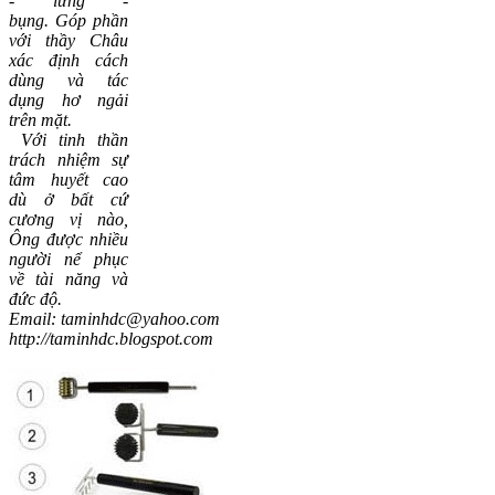
- lưng -
bụng.
Góp phần
với thầy Châu
xác định cách
dùng và tác
dụng hơ ngải
trên mặt.
Với tinh thần
trách nhiệm sự
tâm huyết cao
dù ở bất cứ
cương vị nào,
Ông được nhiều
người nể phục
về tài năng và
đức độ.
Email: taminhdc@yahoo.com
http://taminhdc.blogspot.com