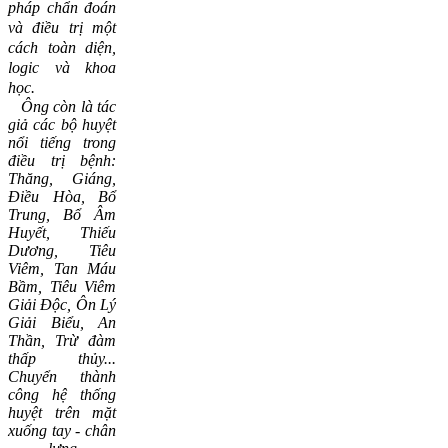
pháp chẩn đoán
và điều trị một
cách toàn diện,
logic và khoa
học.
Ông còn là tác
giả các bộ huyệt
nổi tiếng trong
điều trị bệnh:
Thăng, Giáng,
Điều Hòa, Bổ
Trung, Bổ Âm
Huyết, Thiếu
Dương, Tiêu
Viêm, Tan Máu
Bầm, Tiêu Viêm
Giải Độc, Ôn Lý
Giải Biểu, An
Thần, Trừ đàm
thấp thủy...
C
huyển thành
công hệ thống
huyệt trên mặt
xuống tay - chân