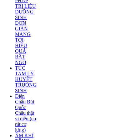
PHÁP
TRỊ LIỆU
DƯỠNG
SINH
ĐƠN
GIẢN
MANG
TỚI
HIỆU
QUẢ
BẤT
NGỜ
TÚC
TAM LÝ
HUYỆT
TRƯỜNG
SINH
Diện
Chẩn Bùi
Quốc
Châu thật
vi diệu (co
rút cơ
lưng)
ÂM KHÍ