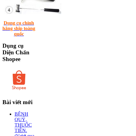
Dụng cụ chính
hãng ship toàng
quốc
Dụng
cụ
Diện Chẩn
Shopee
Bài
viết mới
BỆNH
QUỶ,
THUỐC
TIÊN.
(Vượt qua