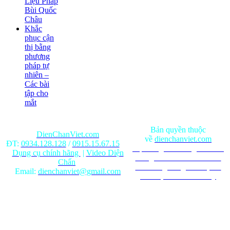
Liệu Pháp
Bùi Quốc
Châu
Khắc
phục cận
thị bằng
phương
pháp tự
nhiên –
Các bài
tập cho
mắt
Bản quyền thuộc
DienChanViet.com
về
dienchanviet.com
ĐT:
0934.128.128
/
0915.15.67.15
Nội dung trên trang web chỉ
Dụng cụ chính hãng
|
Video Diện
mang tính chất tham khảo.
Chẩn
Ghi rõ nguồn gốc khi phát
Email:
dienchanviet@gmail.com
hành lại từ Website này