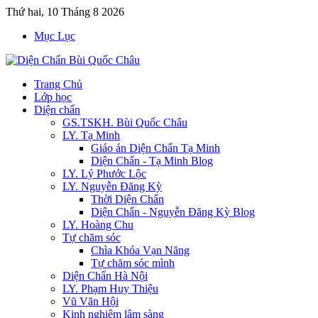
Thứ hai, 10 Tháng 8 2026
Mục Lục
Trang Chủ
Lớp học
Diện chẩn
GS.TSKH. Bùi Quốc Châu
LY. Tạ Minh
Giáo án Diện Chẩn Tạ Minh
Diện Chẩn - Tạ Minh Blog
LY. Lý Phước Lộc
LY. Nguyễn Đăng Kỳ
Thời Diện Chẩn
Diện Chẩn - Nguyễn Đăng Kỳ Blog
LY. Hoàng Chu
Tự chăm sóc
Chìa Khóa Vạn Năng
Tự chăm sóc mình
Diện Chẩn Hà Nội
LY. Phạm Huy Thiệu
Vũ Văn Hội
Kinh nghiệm lâm sàng