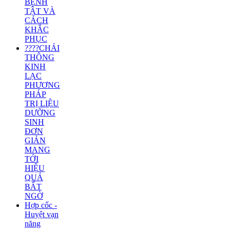
BỆNH
TẬT VÀ
CÁCH
KHẮC
PHỤC
????CHẢI
THÔNG
KINH
LẠC
PHƯƠNG
PHÁP
TRỊ LIỆU
DƯỠNG
SINH
ĐƠN
GIẢN
MANG
TỚI
HIỆU
QUẢ
BẤT
NGỜ
Hợp cốc -
Huyệt vạn
năng