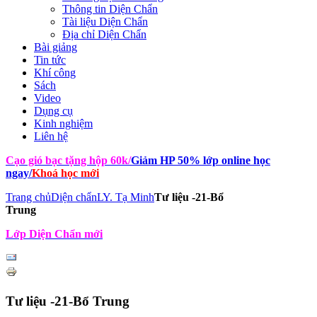
Thông tin Diện Chẩn
Tài liệu Diện Chẩn
Địa chỉ Diện Chẩn
Bài giảng
Tin tức
Khí công
Sách
Video
Dụng cụ
Kinh nghiệm
Liên hệ
Cạo gió bạc tặng hộp 60k
/
Giảm HP 50% lớp online học
ngay
/
Khoá học mới
Trang chủ
Diện chẩn
LY. Tạ Minh
Tư liệu -21-Bổ
Trung
Lớp Diện Chẩn mới
Tư liệu -21-Bổ Trung