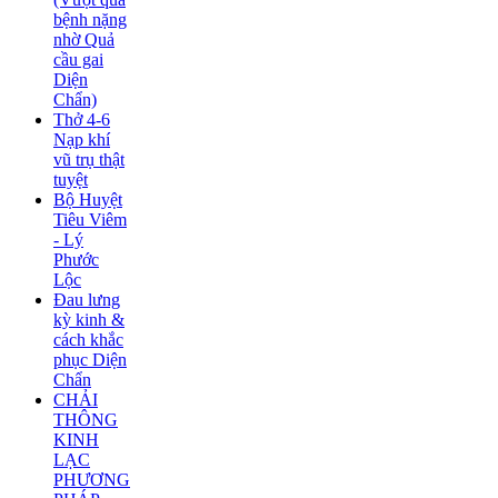
bệnh nặng
nhờ Quả
cầu gai
Diện
Chẩn)
Thở 4-6
Nạp khí
vũ trụ thật
tuyệt
Bộ Huyệt
Tiêu Viêm
- Lý
Phước
Lộc
Đau lưng
kỳ kinh &
cách khắc
phục Diện
Chẩn
CHẢI
THÔNG
KINH
LẠC
PHƯƠNG