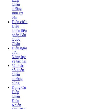
Chẩn
dưỡng
sinh cơ
bản
Diện chẩn
Điều
khiển liệu
pháp Bùi
Quốc
Châu
Điếu ngải
cứu -
Năng lực
và tác hại
52 phác
đồ Diện
Chẩn
thường
dùng
Dụng Cụ
Diện
Chẩn
Điều
Khiển