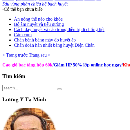
Sáu vùng phản chiếu hệ bạch huyết
-Có thể bạn chưa biết-
Ăn uống thế nào cho khỏe
Bổ âm huyết và tiểu đường
Cách day huyệt và cào trong điều trị di chứng liệt
Cảm cúm
Chẩn bệnh bằng máy đo huyết áp
Chẩn đoán hàn nhiệt bằng huyệt Diện Chẩn
< Trang trước
Trang sau >
Cạo gió bạc tặng hộp 60k
/Giảm HP 50% lớp online học ngay
/
Kho
Tìm
kiếm
Lương
Y Tạ Minh