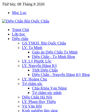
Thứ bảy, 08 Tháng 8 2026
Mục Lục
Trang Chủ
Lớp học
Diện chẩn
GS.TSKH. Bùi Quốc Châu
LY. Tạ Minh
Giáo án Diện Chẩn Tạ Minh
Diện Chẩn - Tạ Minh Blog
LY. Lý Phước Lộc
LY. Nguyễn Đăng Kỳ
Thời Diện Chẩn
Diện Chẩn - Nguyễn Đăng Kỳ Blog
LY. Hoàng Chu
Tự chăm sóc
Chìa Khóa Vạn Năng
Tự chăm sóc mình
Diện Chẩn Hà Nội
LY. Phạm Huy Thiệu
Vũ Văn Hội
Kinh nghiệm lâm sàng