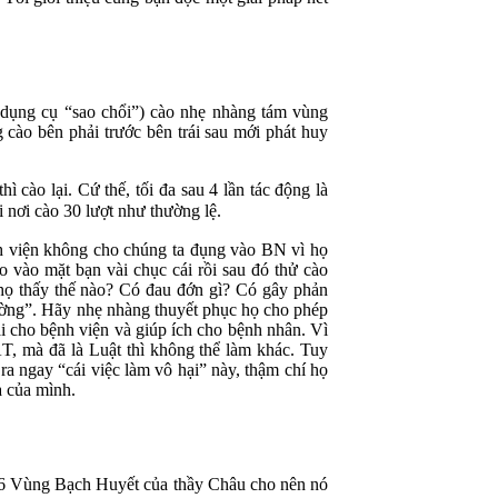
 dụng cụ “sao chổi”) cào nhẹ nhàng tám vùng
 cào bên phải trước bên trái sau mới phát huy
ì cào lại. Cứ thế, tối đa sau 4 lần tác động là
i nơi cào 30 lượt như thường lệ.
h viện không cho chúng ta đụng vào BN vì họ
 vào mặt bạn vài chục cái rồi sau đó thử cào
 họ thấy thế nào? Có đau đớn gì? Có gây phản
thường”. Hãy nhẹ nhàng thuyết phục họ cho phép
i cho bệnh viện và giúp ích cho bệnh nhân. Vì
, mà đã là Luật thì không thể làm khác. Tuy
 ra ngay “cái việc làm vô hại” này, thậm chí họ
à của mình.
u 6 Vùng Bạch Huyết của thầy Châu cho nên nó