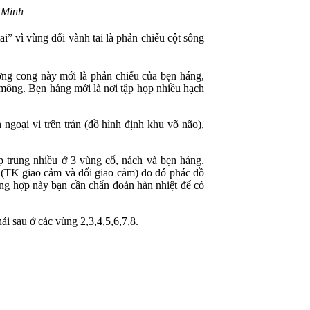
ạ Minh
” vì vùng đối vành tai là phản chiếu cột sống
ng cong này mới là phản chiếu của bẹn háng,
 mông. Bẹn háng mới là nơi tập họp nhiều hạch
 ngoại vi trên trán (đồ hình định khu võ não),
ập trung nhiều ở 3 vùng cổ, nách và bẹn háng.
t (TK giao cảm và đối giao cảm) do đó phác đồ
ng hợp này bạn cần chẩn đoán hàn nhiệt để có
ải sau ở các vùng 2,3,4,5,6,7,8.