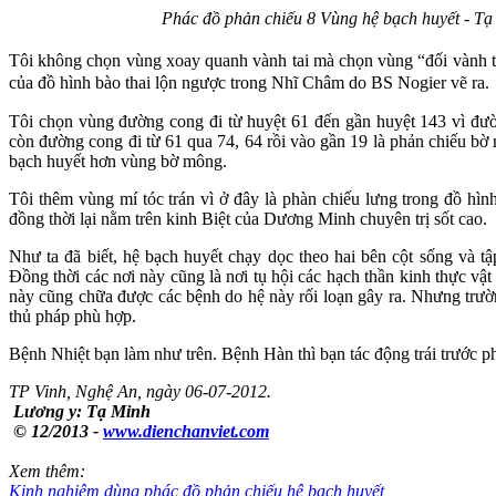
Phác đồ phản chiếu 8 Vùng hệ bạch huyết - T
Tôi không chọn vùng xoay quanh vành tai mà chọn vùng “đối vành tai
của đồ hình bào thai lộn ngược trong Nhĩ Châm do BS Nogier vẽ ra.
Tôi chọn vùng đường cong đi từ huyệt 61 đến gần huyệt 143 vì đườ
còn đường cong đi từ 61 qua 74, 64 rồi vào gần 19 là phản chiếu bờ
bạch huyết hơn vùng bờ mông.
Tôi thêm vùng mí tóc trán vì ở đây là phàn chiếu lưng trong đồ hình
đồng thời lại nằm trên kinh Biệt của Dương Minh chuyên trị sốt cao.
Như ta đã biết, hệ bạch huyết chạy dọc theo hai bên cột sống và t
Đồng thời các nơi này cũng là nơi tụ hội các hạch thần kinh thực vậ
này cũng chữa được các bệnh do hệ này rối loạn gây ra. Nhưng trườ
thủ pháp phù hợp.
Bệnh Nhiệt bạn làm như trên. Bệnh Hàn thì bạn tác động trái trước ph
TP Vinh, Nghệ An, ngày 06-07-2012.
Lương y: Tạ Minh
© 12/2013 -
www.dienchanviet.com
Xem thêm:
Kinh nghiệm dùng phác đồ phản chiếu hệ bạch huyết