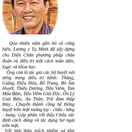
Qua nhiều năm gắn bó và cống
hiến, Lương y Tạ Minh đã xây dựng
cho Diện Chẩn phương pháp chẩn
đoán và điều trị một cách toàn diện,
logic và khoa học.
Ông còn là tác giả các bộ huyệt nổi
tiếng trong điều trị bệnh: Thăng,
Giáng, Điều Hòa, Bổ Trung, Bổ Âm
Huyết, Thiếu Dương, Tiêu Viêm, Tan
Máu Bầm, Tiêu Viêm Giải Độc, Ôn Lý
Giải Biểu, An Thần, Trừ đàm thấp
thủy... C
huyển thành công hệ thống
huyệt trên mặt xuống tay - chân - lưng
- bụng.
Góp phần với thầy Châu xác
định cách dùng và tác dụng hơ ngải
trên mặt.
Với tinh thần trách nhiệm sự tâm