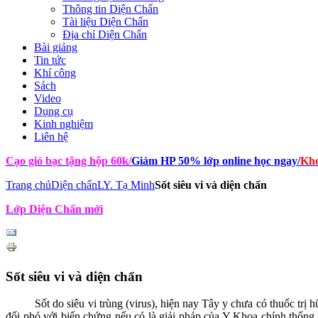
Thông tin Diện Chẩn
Tài liệu Diện Chẩn
Địa chỉ Diện Chẩn
Bài giảng
Tin tức
Khí công
Sách
Video
Dụng cụ
Kinh nghiệm
Liên hệ
Cạo gió bạc tặng hộp 60k
/
Giảm HP 50% lớp online học ngay
/
Kho
Trang chủ
Diện chẩn
LY. Tạ Minh
Sốt siêu vi và diện chẩn
Lớp Diện Chẩn mới
Sốt siêu vi và diện chẩn
Sốt do siêu vi trùng (virus), hiện nay Tây y chưa có thuốc trị hữ
đối phó với biến chứng nếu có là giải pháp của Y Khoa chính thống. 