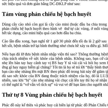
sức hiệu quả và đơn giản bằng DC-ĐKLP như sau:
Tám vùng phản chiếu hệ bạch huyết
Dùng cây cào nhỏ còn gọi là cây cào mini (hoặc đầu ba chia trong
phản chiếu hệ bạch huyết theo hình vẽ thứ tự các vùng, ở mỗi vùng
hết tác dụng, cào mini hiệu quả cao hơn đầu ba chia.
Cào lần đầu xong, bạn nghỉ từ 1 giờ 30 phút đến tối đa là 2 giờ sau th
hết sốt, bệnh nhân trở lại bình thường như chưa hề xảy ra điều gì. Mỗ
Nếu bạn đã lỡ đưa bệnh nhân nhập viện thì sao? Thông thường bện
chịu trách nhiệm về sức khỏe của bệnh nhân. Không sao, bạn cứ cào
nhẹ lên bàn tay hay cánh tay vị BS hay Y tá vài cái và hỏi họ xem
ứng gì hay nguy hiễm gì chăng? Tôi tin là họ sẽ trả lời “thấy bình 
bạn cào nhẹ nhàng lên mặt BN theo phác đồ trong bài này để giãm tả
dù sao sức khỏe của BN đang thuộc trách nhiệm của họ, đó là LUẬT
nhiên, sau khi “bị” cào nhẹ nhàng vài chục cái lên tay thì họ sẽ nhận
có thể nghĩ là “vớ vẫn vô tích sự” và vui vẻ để bạn làm cho người nh
Thứ tự 8 Vùng phản chiếu hệ bạch huyết
Phác đồ này kế thừa và phác huy cải biên lại từ phác đồ Phản Chiế