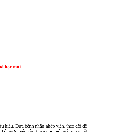
á học mới
u hiệu. Đưa bệnh nhân nhập viện, theo dõi để
Tôi giới thiệu cùng bạn đọc một giải pháp hết