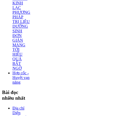
KINH
LẠC
PHƯƠNG
PHÁP
TRỊ LIỆU
DƯỠNG
SINH
ĐƠN
GIẢN
MANG
TỚI
HIỆU
QUẢ
BẤT
NGỜ
Hợp cốc -
Huyệt vạn
năng
Bài
đọc
nhiều nhất
Địa chỉ
Diện