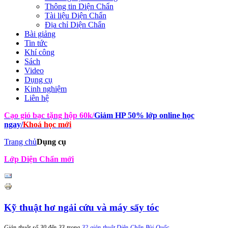
Thông tin Diện Chẩn
Tài liệu Diện Chẩn
Địa chỉ Diện Chẩn
Bài giảng
Tin tức
Khí công
Sách
Video
Dụng cụ
Kinh nghiệm
Liên hệ
Cạo gió bạc tặng hộp 60k
/
Giảm HP 50% lớp online học
ngay
/
Khoá học mới
Trang chủ
Dụng cụ
Lớp Diện Chẩn mới
Kỹ thuật hơ ngải cứu và máy sấy tóc
Giản thuật số 30 đến 33 trong
32 giản thuật Diện Chẩn Bùi Quốc