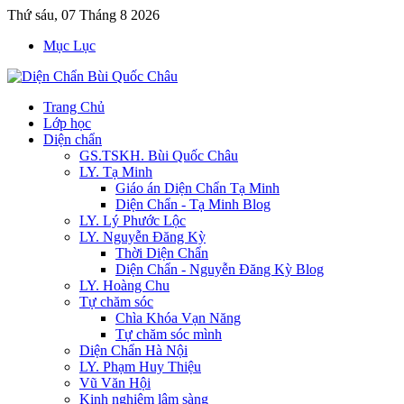
Thứ sáu, 07 Tháng 8 2026
Mục Lục
Trang Chủ
Lớp học
Diện chẩn
GS.TSKH. Bùi Quốc Châu
LY. Tạ Minh
Giáo án Diện Chẩn Tạ Minh
Diện Chẩn - Tạ Minh Blog
LY. Lý Phước Lộc
LY. Nguyễn Đăng Kỳ
Thời Diện Chẩn
Diện Chẩn - Nguyễn Đăng Kỳ Blog
LY. Hoàng Chu
Tự chăm sóc
Chìa Khóa Vạn Năng
Tự chăm sóc mình
Diện Chẩn Hà Nội
LY. Phạm Huy Thiệu
Vũ Văn Hội
Kinh nghiệm lâm sàng