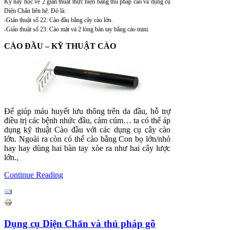
Kỳ này học về 2 giản thuật thực hiện bằng thủ pháp cào và dụng cụ
Diện Chẩn liên hệ. Đó là:
-Giản thuật số 22: Cào đầu bằng cây cào lớn.
-Giản thuật số 23: Cào mặt và 2 lòng bàn tay bằng cào mini.
CÀO ĐẦU – KỸ THUẬT CÀO
Để giúp máu huyết lưu thông trên da đầu, hỗ trợ
điều trị các bệnh nhức đầu, cảm cúm… ta có thể áp
dụng kỹ thuật Cào đầu với các dụng cụ cây cào
lớn. Ngoài ra còn có thể cào bằng Con bọ lớn/nhỏ
hay hay dùng hai bàn tay xòe ra như hai cây lược
lớn.,
Continue Reading
Dụng cụ Diện Chẩn và thủ pháp gõ