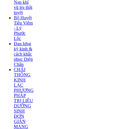
Nạp khí
vũ trụ thật
tuyệt
Bộ Huyệt
Tiêu Viêm
- Lý
Phước
Lộc
Đau lưng
kỳ kinh &
cách khắc
phục Diện
Chẩn
CHẢI
THÔNG
KINH
LẠC
PHƯƠNG
PHÁP
TRỊ LIỆU
DƯỠNG
SINH
ĐƠN
GIẢN
MANG