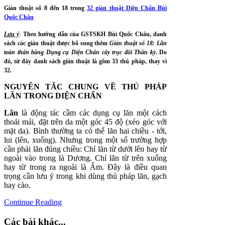
Giản thuật số 8 đến 18 trong
32 giản thuật Diện Chẩn Bùi
Quốc Châu
Lưu ý
:
Theo hướng dẫn của GSTSKH Bùi Quốc Châu, danh
sách các giản thuật được bổ sung thêm
Giản thuật số 18:
Lăn
toàn thân bằng Dụng cụ Diện Chẩn cây trục đôi Thần kỳ
. Do
đó, từ đây danh sách giản thuật là gồm 33 thủ pháp, thay vì
32.
NGUYÊN TẮC CHUNG VỀ THỦ PHÁP
LĂN TRONG DIỆN CHẨN
Lăn
là động tác cầm các dụng cụ lăn một cách
thoải mái, đặt trên da một góc 45 độ (xéo góc với
mặt da). Bình thường ta có thể lăn hai chiều - tới,
lui (lên, xuống). Nhưng trong một số trường hợp
cần phải lăn đúng chiều: Chỉ lăn từ dưới lên hay từ
ngoài vào trong là Dương. Chỉ lăn từ trên xuống
hay từ trong ra ngoài là Âm. Đây là điều quan
trọng cần lưu ý trong khi dùng thủ pháp lăn, gạch
hay cào.
Continue Reading
Các bài khác...