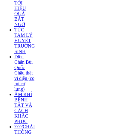
TỚI
HIỆU
QUẢ
BẤT
NGỜ
TÚC
TAM LÝ
HUYỆT
TRƯỜNG
SINH
Diện
Chẩn Bùi
Quốc
Châu thật
vi diệu (co
rút cơ
lưng)
ÂM KHÍ
BỆNH
TẬT VÀ
CÁCH
KHẮC
PHỤC
????CHẢI
THÔNG