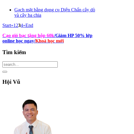
Gạch mặt bằng dụng cụ Diện Chẩn cây dò
và cây ba chia
Start
«
1
2
3
4
»
End
Cạo gió bạc tặng hộp 60k
/Giảm HP 50% lớp
online học ngay
/
Khoá học mới
Tìm
kiếm
Hội
Vũ