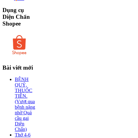
Dụng
cụ
Diện Chẩn
Shopee
Bài
viết mới
BỆNH
QUỶ,
THUỐC
TIÊN.
(Vượt qua
bệnh nặng
nhờ Quả
cầu gai
Diện
Chẩn)
Thở 4-6