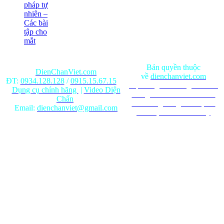
pháp tự
nhiên –
Các bài
tập cho
mắt
Bản quyền thuộc
DienChanViet.com
về
dienchanviet.com
ĐT:
0934.128.128
/
0915.15.67.15
Nội dung trên trang web chỉ
Dụng cụ chính hãng
|
Video Diện
mang tính chất tham khảo.
Chẩn
Ghi rõ nguồn gốc khi phát
Email:
dienchanviet@gmail.com
hành lại từ Website này