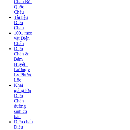
Chẩn Bùi
Quốc
Châu
Tài liệu
Diện
Chẩn
1001 mẹo
vặt Diện
Chẩn
Diện
Chẩn &
Bấm
Huyệt -
Lương y
Lý Phước
Lộc
Khai
giảng lớp
Diện
Chẩn
dưỡng
sinh cơ
bản
Diện chẩn
Điều