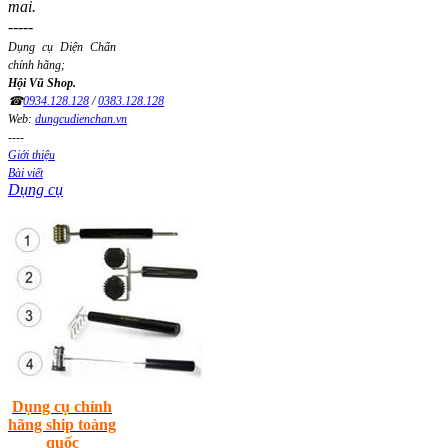
mai.
-----
Dụng cụ Diện Chẩn
chính hãng;
Hội Vũ Shop.
☎
0934.128.128
/
0383.128.128
Web:
dungcudienchan.vn
----
Giới thiệu
Bài viết
Dụng cụ
Dụng cụ chính
hãng ship toàng
quốc