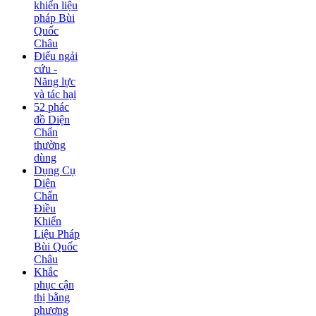
khiển liệu
pháp Bùi
Quốc
Châu
Điếu ngải
cứu -
Năng lực
và tác hại
52 phác
đồ Diện
Chẩn
thường
dùng
Dụng Cụ
Diện
Chẩn
Điều
Khiển
Liệu Pháp
Bùi Quốc
Châu
Khắc
phục cận
thị bằng
phương