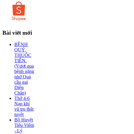
Bài
viết mới
BỆNH
QUỶ,
THUỐC
TIÊN.
(Vượt qua
bệnh nặng
nhờ Quả
cầu gai
Diện
Chẩn)
Thở 4-6
Nạp khí
vũ trụ thật
tuyệt
Bộ Huyệt
Tiêu Viêm
- Lý