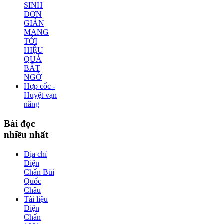
SINH
ĐƠN
GIẢN
MANG
TỚI
HIỆU
QUẢ
BẤT
NGỜ
Hợp cốc -
Huyệt vạn
năng
Bài
đọc
nhiều nhất
Địa chỉ
Diện
Chẩn Bùi
Quốc
Châu
Tài liệu
Diện
Chẩn