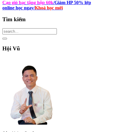
Cạo gió bạc tặng hộp 60k
/Giảm HP 50% lớp
online học ngay
/
Khoá học mới
Tìm
kiếm
Hội
Vũ