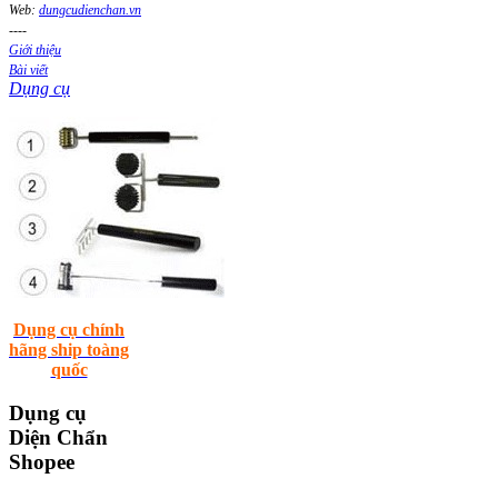
Web:
dungcudienchan.vn
----
Giới thiệu
Bài viết
Dụng cụ
Dụng cụ chính
hãng ship toàng
quốc
Dụng
cụ
Diện Chẩn
Shopee