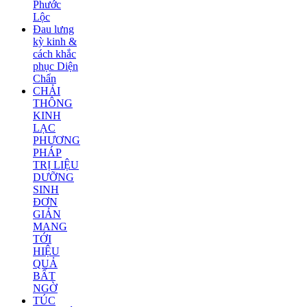
Phước
Lộc
Đau lưng
kỳ kinh &
cách khắc
phục Diện
Chẩn
CHẢI
THÔNG
KINH
LẠC
PHƯƠNG
PHÁP
TRỊ LIỆU
DƯỠNG
SINH
ĐƠN
GIẢN
MANG
TỚI
HIỆU
QUẢ
BẤT
NGỜ
TÚC