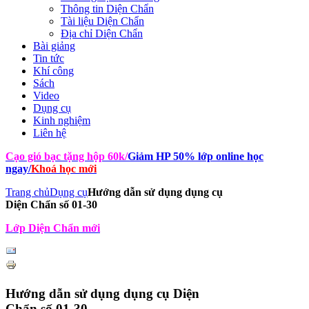
Thông tin Diện Chẩn
Tài liệu Diện Chẩn
Địa chỉ Diện Chẩn
Bài giảng
Tin tức
Khí công
Sách
Video
Dụng cụ
Kinh nghiệm
Liên hệ
Cạo gió bạc tặng hộp 60k
/
Giảm HP 50% lớp online học
ngay
/
Khoá học mới
Trang chủ
Dụng cụ
Hướng dẫn sử dụng dụng cụ
Diện Chẩn số 01-30
Lớp Diện Chẩn mới
Hướng dẫn sử dụng dụng cụ Diện
Chẩn số 01-30