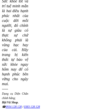
Sức khỏe tốt và
trí tuệ minh mẫn
là hai điều hạnh
phúc nhất của
cuộc đời mỗi
người, đó chính
là sự giàu có
thực sự chứ
không phải là
vàng bạc hay
của cải.
Hãy
trang bị kiến
thức tự bảo vệ
sức khỏe ngay
hôm nay để có
hạnh phúc bền
vững cho ngày
mai.
-----
Dụng cụ Diện Chẩn
chính hãng;
Hội Vũ Shop.
☎
0934.128.128
/
0383.128.128