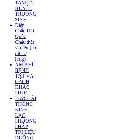
TAM LÝ
HUYỆT
TRƯỜNG
SINH
Diện
Chẩn Bùi
Quốc
Châu thật
vi diệu (co
rút cơ
lưng)
ÂM KHÍ
BỆNH
TẬT VÀ
CÁCH
KHẮC
PHỤC
????CHẢI
THÔNG
KINH
LẠC
PHƯƠNG
PHÁP
TRỊ LIỆU
DƯỠNG