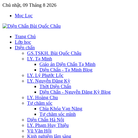
Chủ nhật, 09 Tháng 8 2026
Mục Lục
Trang Chủ
Lớp học
Diện chẩn
GS.TSKH. Bùi Quốc Châu
LY. Tạ Minh
Giáo án Diện Chẩn Tạ Minh
Diện Chẩn - Tạ Minh Blog
LY. Lý Phước Lộc
LY. Nguyễn Đăng Kỳ
Thời Diện Chẩn
Diện Chẩn - Nguyễn Đăng Kỳ Blog
LY. Hoàng Chu
Tự chăm sóc
Chìa Khóa Vạn Năng
Tự chăm sóc mình
Diện Chẩn Hà Nội
LY. Phạm Huy Thiệu
Vũ Văn Hội
Kinh nghiệm lâm sàng