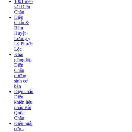
1001 mẹo
vặt Diện
Chẩn
Diện
Chẩn &
Bấm
Huyệt -
Lương y
Lý Phước
Lộc
Khai
giảng lớp
Diện
Chẩn
dưỡng
sinh cơ
bản
Diện chẩn
Điều
khiển liệu
pháp Bùi
Quốc
Châu
Điếu ngải
cứu -